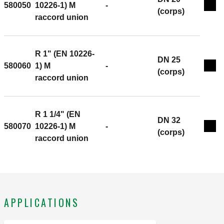
580050
10226-1) M
-
Exp
(corps)
raccord union
R 1" (EN 10226-
DN 25
580060
1) M
-
Exp
(corps)
raccord union
R 1 1/4" (EN
DN 32
580070
10226-1) M
-
Exp
(corps)
raccord union
APPLICATIONS