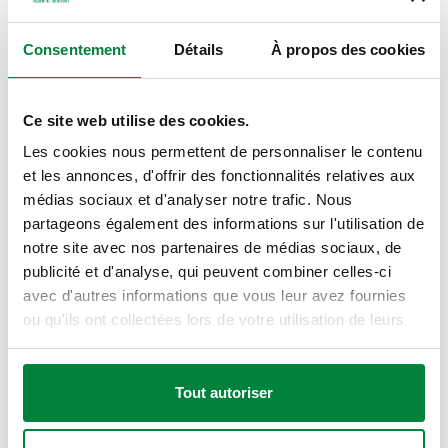
SCHÉMAS ET SPÉCIFICATIONS
Consentement
Détails
À propos des cookies
Code
Ce site web utilise des cookies.
Raccord
Note
DN
Actions
article
Les cookies nous permettent de personnaliser le contenu
et les annonces, d'offrir des fonctionnalités relatives aux
R 1/2" (EN
médias sociaux et d'analyser notre trafic. Nous
DN 15
580004
10226-1) M
-
partageons également des informations sur l'utilisation de
Coll
(corps)
raccord union
notre site avec nos partenaires de médias sociaux, de
publicité et d'analyse, qui peuvent combiner celles-ci
avec d'autres informations que vous leur avez fournies
Plans 2D
ou qu'ils ont collectées lors de votre utilisation de leurs
services.
DWG
DXF
PDF
Tout autoriser
Modèles 3D