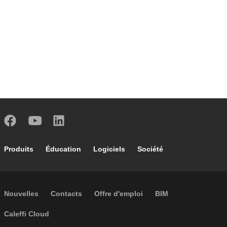
Footer main navigation
Produits
Éducation
Logiciels
Société
Footer secondary navigation
Nouvelles
Contacts
Offre d'emploi
BIM
Caleffi Cloud