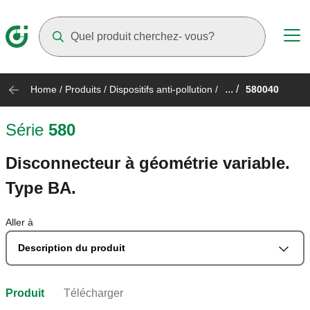
Suggestions will appear as you type
... /
Home
/
Produits
/
Dispositifs anti-pollution
/
580040
Série
580
Disconnecteur à géométrie variable.
Type BA.
Aller à
Description du produit
Produit
Télécharger