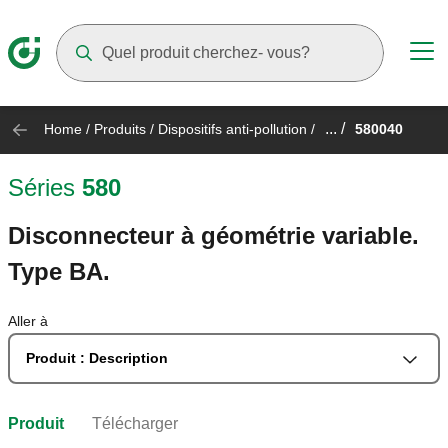
Suggestions will appear as you type
... /
Home
/
Produits
/
Dispositifs anti-pollution
/
580040
Séries
580
Disconnecteur à géométrie variable.
Type BA.
Aller à
Produit : Description
Produit
Télécharger