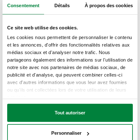
Consentement
Détails
À propos des cookies
DESSINS ET SPÉCIFICATIONS
Ce site web utilise des cookies.
Code
Les cookies nous permettent de personnaliser le contenu
Raccord
Note
DN
Actions
article
et les annonces, d'offrir des fonctionnalités relatives aux
médias sociaux et d'analyser notre trafic. Nous
partageons également des informations sur l'utilisation de
R 1/2" (EN
DN 15
notre site avec nos partenaires de médias sociaux, de
580004
10226-1) M
-
Coll
(corps)
publicité et d'analyse, qui peuvent combiner celles-ci
raccord union
avec d'autres informations que vous leur avez fournies
ou qu'ils ont collectées lors de votre utilisation de leurs
Dessins 2D
services.
Tout autoriser
DWG
DXF
PDF
Modèles 3D
Personnaliser