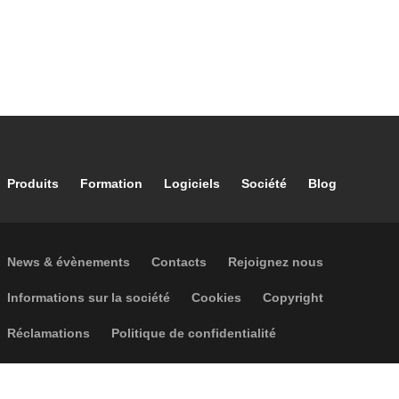
Footer main navigation
Produits
Formation
Logiciels
Société
Blog
Footer secondary navigation
News & évènements
Contacts
Rejoignez nous
Footer menu
Informations sur la société
Cookies
Copyright
Réclamations
Politique de confidentialité
Accessibilité