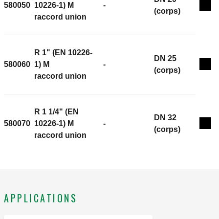
580050
10226-1) M
-
Exp
(corps)
raccord union
R 1" (EN 10226-
DN 25
580060
1) M
-
Exp
(corps)
raccord union
R 1 1/4" (EN
DN 32
580070
10226-1) M
-
Exp
(corps)
raccord union
APPLICATIONS