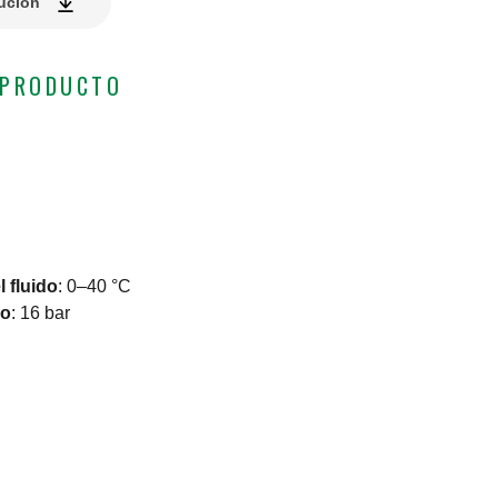
lución
 PRODUCTO
 fluido
:
0–40 °C
jo
:
16 bar