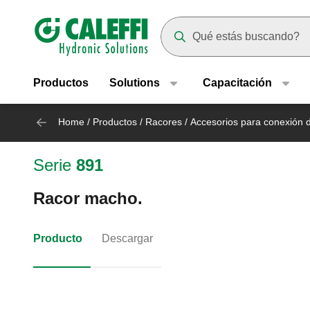
Header main navigation
Suggestions will appear as yo
Productos
Solutions
Capacitación
Home
/
Productos
/
Racores
/
Accesorios para conexión d
Serie
891
Racor macho.
Producto
Descargar