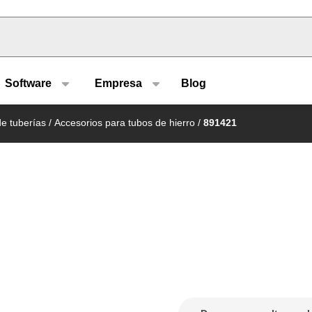
u type
Software
Empresa
Blog
e tuberías
/
Accesorios para tubos de hierro
/
891421