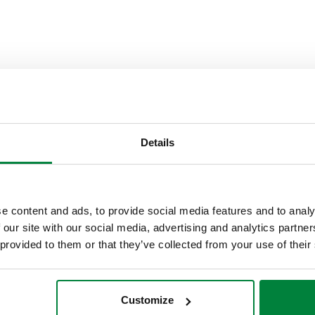
Conexión A
Conexión
Details
Ø 21
G 1/2" A (ISO 228-1) 
Texto de licitación
e content and ads, to provide social media features and to analy
CALEFFI, 891421. Racor mach
 our site with our social media, advertising and analytics partn
M. Presión máxima de trabajo:
 provided to them or that they’ve collected from your use of their
Material: latón.
SCIP code
Customize
abe1a06d-f6c3-478f-b7fe-b8