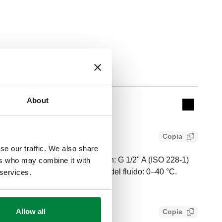
Actions
About
M
Collapse 
Copia
se our traffic. We also share
o. Conexión A: Ø 21. Conexión: G 1/2" A (ISO 228-1)
ers who may combine it with
 16 bar. Rango de temperatura del fluido: 0–40 °C.
 services.
Allow all
Copia
11341b4965