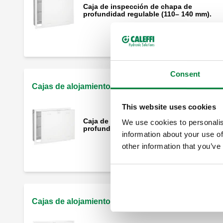
Caja de inspección de chapa de
profundidad regulable (110– 140 mm).
Consent
Cajas de alojamiento (80 - 120 mm)
This website uses cookies
Caja de inspección de chapa de
We use cookies to personalis
profundidad regulable (80– 120 mm).
information about your use of
other information that you’ve
Cajas de alojamiento (110 - 150 mm)