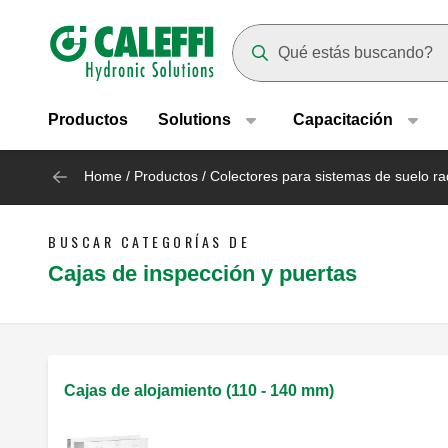
Header main navigation
Suggestions will appear as yo
Productos
Solutions
Capacitación
Home
/
Productos
/
Colectores para sistemas de suelo ra
BUSCAR CATEGORÍAS DE
Cajas de inspección y puertas
Cajas de alojamiento (110 - 140 mm)