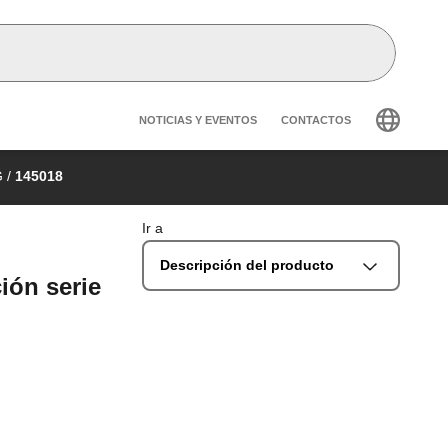
Header secondary navig
NOTICIAS Y EVENTOS
CONTACTOS
G
/
145018
Ir a
Descripción del producto
ión serie