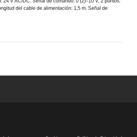
ón: 24 V AC/DC. Señal de comando: 0 (2)–10 V, 2 puntos.
ongitud del cable de alimentación: 1,5 m. Señal de