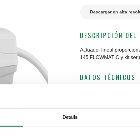
Descargar en alta reso
DESCRIPCIÓN DEL
Actuador lineal proporcion
145 FLOWMATIC y kit seri
DATOS TÉCNICOS
Longitud del cable de al
Señal de retroalimentaci
Señal de comando
:
0 (2)
Grado de protección
:
IP 
Details
Rango de temperatura am
CERTIFICACIONES