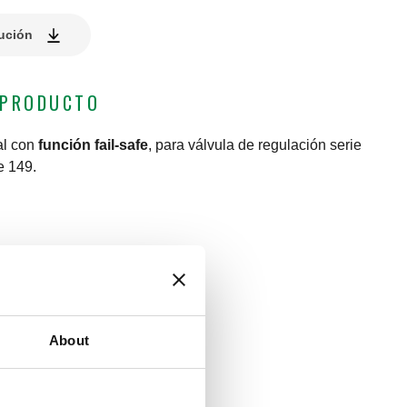
lución
 PRODUCTO
al con
función fail-safe
, para válvula de regulación serie
e 149.
imentación
:
1,5 m
ón
:
0–10 V
–10 V, 2 puntos
54
About
biente de trabajo
:
0–50 °C