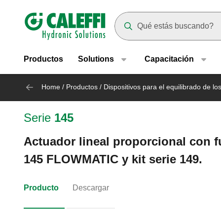
Header main navigation
Suggestions will appear as yo
Productos
Solutions
Capacitación
Home
/
Productos
/
Dispositivos para el equilibrado de los
Serie
145
Actuador lineal proporcional con fu
145 FLOWMATIC y kit serie 149.
Producto
Descargar