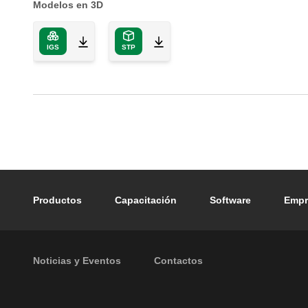
Modelos en 3D
IGS
STP
Footer main navigation
Productos
Capacitación
Software
Empr
Footer secondary navigation
Noticias y Eventos
Contactos