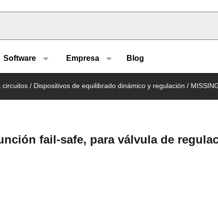
u type
Software
Empresa
Blog
 circuitos
/
Dispositivos de equilibrado dinámico y regulación
/
MISSIN
nción fail-safe, para válvula de regulac