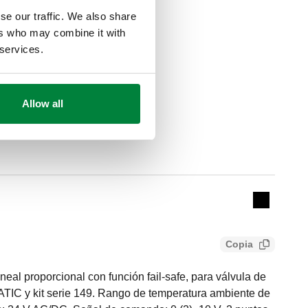
se our traffic. We also share
ers who may combine it with
 services.
Allow all
Actions
Collapse 
Copia
eal proporcional con función fail-safe, para válvula de
TIC y kit serie 149. Rango de temperatura ambiente de