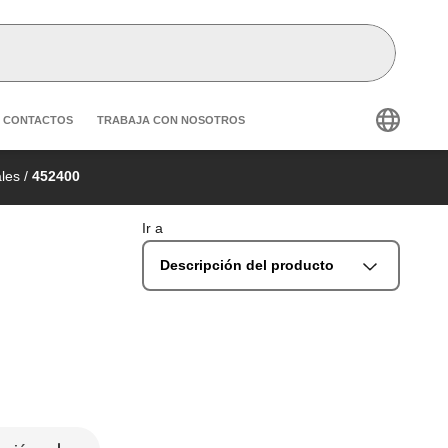
condary navigation
CONTACTOS
TRABAJA CON NOSOTROS
les
/
452400
Ir a
Descripción del producto