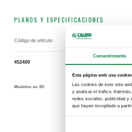
PLANOS Y ESPECIFICACIONES
Código de artículo
Conexión de
Consentimiento
452400
G 1/2" A (I
salida final
Esta página web usa cookie
Las cookies de este sitio we
Modelos en 3D
y analizar el tráfico. Ademá
redes sociales, publicidad y
que hayan recopilado a parti