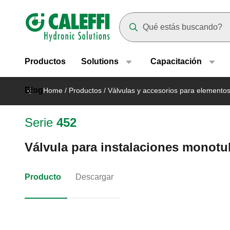
Header main navigation
Suggestions will appear as yo
Productos
Solutions
Capacitación
Blog
Home
/
Productos
/
Válvulas y accesorios para elemento
Serie
452
Válvula para instalaciones monotu
Producto
Descargar