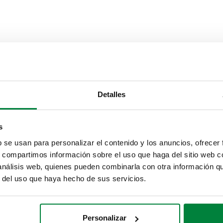
l radiador
Conexión de tuberí
Detalles
SO 228-1) M
23 p. 1,5
entrada
s
b se usan para personalizar el contenido y los anuncios, ofrecer
Texto de licitación
s, compartimos información sobre el uso que haga del sitio web 
 análisis web, quienes pueden combinarla con otra información q
CALEFFI, 452400. Válvula para 
r del uso que haya hecho de sus servicios.
mm (serie 454). Para tubo de cob
pared. Caudal al radiador: 50 %. 
placa embellecedora de pared y 
Personalizar
(ISO 228-1) M, salida final. Cone