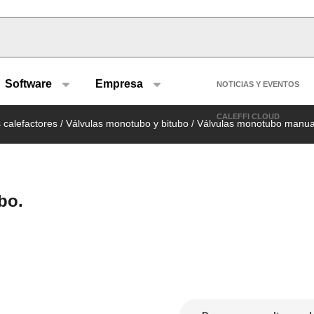
u type
Header se
Software
Empresa
NOTICIAS Y EVENTOS
CALEFFI CLOUD
s calefactores
/
Válvulas monotubo y bitubo
/
Válvulas monotubo manua
bo.