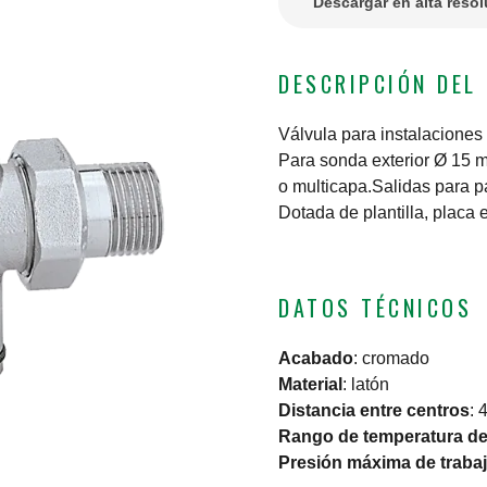
Descargar en alta reso
DESCRIPCIÓN DEL
Válvula para instalacione
Para sonda exterior Ø 15 m
o multicapa.Salidas para p
Dotada de plantilla, placa
DATOS TÉCNICOS
Acabado
:
cromado
Material
:
latón
Distancia entre centros
:
Rango de temperatura del
Presión máxima de traba