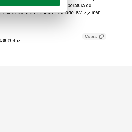
de trabajo: 10 bar. Rango de temperatura del
e centros: 40 mm. Acabado: cromado. Kv: 2,2 m³/h.
Copia
03f6c6452