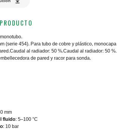
lución
 PRODUCTO
s monotubo.
m (serie 454). Para tubo de cobre y plástico, monocapa
ared.Caudal al radiador: 50 %.Caudal al radiador: 50 %.
 embellecedora de pared y racor para sonda.
40 mm
 fluido
:
5–100 °C
jo
:
10 bar