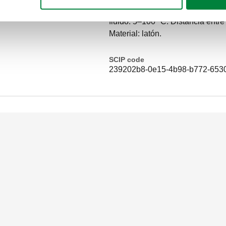
racores Caleffi. Presión máxima 
fluido: 5–100 °C. Distancia entr
Material: latón.
SCIP code
239202b8-0e15-4b98-b772-653