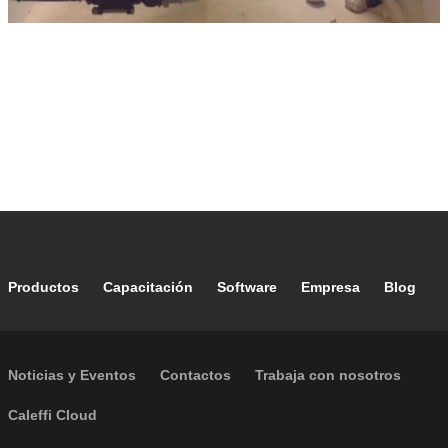
Footer main navigation
Productos
Capacitación
Software
Empresa
Blog
Footer secondary navigation
Noticias y Eventos
Contactos
Trabaja con nosotros
Caleffi Cloud