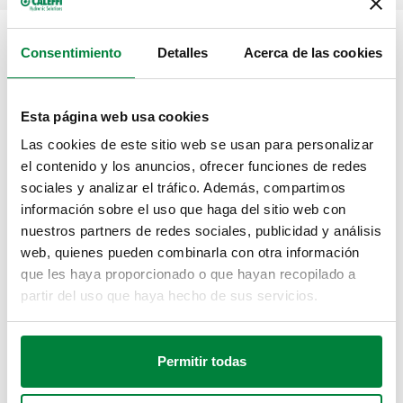
Consentimiento
Detalles
Acerca de las cookies
CONSTRUCTION SITE:
Ubicado en la zona de mayor crecimiento residencial y de
servicios de la ciudad, el Complejo
World Trade Center
Esta página web usa cookies
Montevideo
es el más moderno complejo empresarial del
Las cookies de este sitio web se usan para personalizar
Uruguay, con un diseño de vanguardia y de excelencia en
el contenido y los anuncios, ofrecer funciones de redes
los servicios.
sociales y analizar el tráfico. Además, compartimos
Con una fuerte concentración de empresas nacionales e
información sobre el uso que haga del sitio web con
internacionales así como de estudios profesionales de
primera línea, este centro de negocios ofrece un nuevo
nuestros partners de redes sociales, publicidad y análisis
ámbito laboral, estrechamente relacionado con la mejor
web, quienes pueden combinarla con otra información
calidad de vida y la productividad.
que les haya proporcionado o que hayan recopilado a
partir del uso que haya hecho de sus servicios.
[
Màs info
]
INSTALLATION DETAILS:
Permitir todas
Caleffi participó en el proyecto tanto en la parte hidráulica,
suministrando sus
válvulas de equilibrio estático serie 130