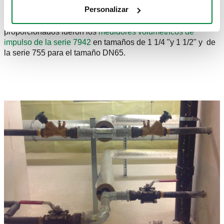
y
las válvulas dinámicas de control de presión diferencial
Personalizar
serie 140
, así como la parte de medición de la energía
térmica. Para esta última aplicación, los productos
proporcionados fueron los
medidores volumétricos de
impulso de la serie 7942
en tamaños de 1 1/4 "y 1 1/2" y de
la serie 755 para el tamaño DN65.