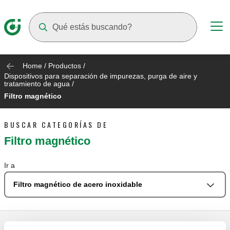
Suggestions will appear as you type
Home
/
Productos
/
Dispositivos para separación de impurezas, purga de aire y
tratamiento de agua
/
Filtro magnético
BUSCAR CATEGORÍAS DE
Filtro magnético
Ir a
Filtro magnético de acero inoxidable