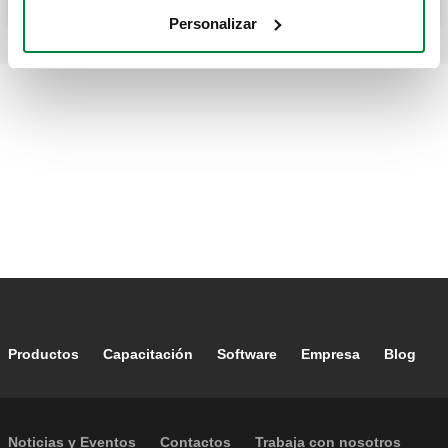
Personalizar
Footer main navigation
Productos
Capacitación
Software
Empresa
Blog
Footer secondary navigation
Noticias y Eventos
Contactos
Trabaja con nosotros