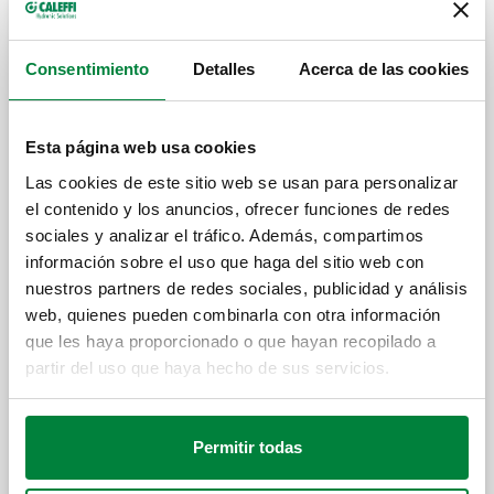
Filtro magnético de acero inoxidable
Consentimiento
Detalles
Acerca de las cookies
CALEFFI XL, Filtro magnético de acero
inoxidable.
Esta página web usa cookies
Las cookies de este sitio web se usan para personalizar
el contenido y los anuncios, ofrecer funciones de redes
CALEFFI XL, Filtro magnético de acero
sociales y analizar el tráfico. Además, compartimos
inoxidable.
información sobre el uso que haga del sitio web con
nuestros partners de redes sociales, publicidad y análisis
web, quienes pueden combinarla con otra información
Patas de soporte de acero inoxidable AISI
que les haya proporcionado o que hayan recopilado a
304 para filtros magnéticos serie 579.
partir del uso que haya hecho de sus servicios.
Expandir
Válvula automática de purga de aire de
Permitir todas
altas prestaciones para filtro magnético
serie 579.