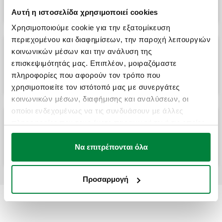
Αυτή η ιστοσελίδα χρησιμοποιεί cookies
Χρησιμοποιούμε cookie για την εξατομίκευση
περιεχομένου και διαφημίσεων, την παροχή λειτουργιών
κοινωνικών μέσων και την ανάλυση της
Τρίοδη σφαιρική βάνα εκτροπής με
επισκεψιμότητάς μας. Επιπλέον, μοιραζόμαστε
ενσωματωμένο by-pass.
πληροφορίες που αφορούν τον τρόπο που
χρησιμοποιείτε τον ιστότοπό μας με συνεργάτες
κοινωνικών μέσων, διαφήμισης και αναλύσεων, οι
οποίοι ενδεχομένως να τις συνδυάσουν με άλλες
πληροφορίες που τους έχετε παραχωρήσει ή τις οποίες
Τρίοδη σφαιρική βάνα εκτροπής με μοτέρ
για συστήματα θέρμανσης και
έχουν συλλέξει σε σχέση με την από μέρους σας χρήση
κλιματισμού. Με μοτέρ ελέγχου τριών
σημείων.
των υπηρεσιών τους.
Να επιτρέπονται όλα
Προσαρμογή