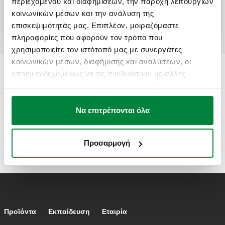
περιεχομένου και διαφημίσεων, την παροχή λειτουργιών
Βάση στήριξης αισθητήρα επαφής.
κοινωνικών μέσων και την ανάλυση της
επισκεψιμότητάς μας. Επιπλέον, μοιραζόμαστε
πληροφορίες που αφορούν τον τρόπο που
χρησιμοποιείτε τον ιστότοπό μας με συνεργάτες
κοινωνικών μέσων, διαφήμισης και αναλύσεων, οι
οποίοι ενδεχομένως να τις συνδυάσουν με άλλες
πληροφορίες που τους έχετε παραχωρήσει ή τις οποίες
έχουν συλλέξει σε σχέση με την από μέρους σας χρήση
των υπηρεσιών τους.
Να επιτρέπονται όλα
Προσαρμογή
Footer main navigation
Προϊόντα
Εκπαίδευση
Eταιρία