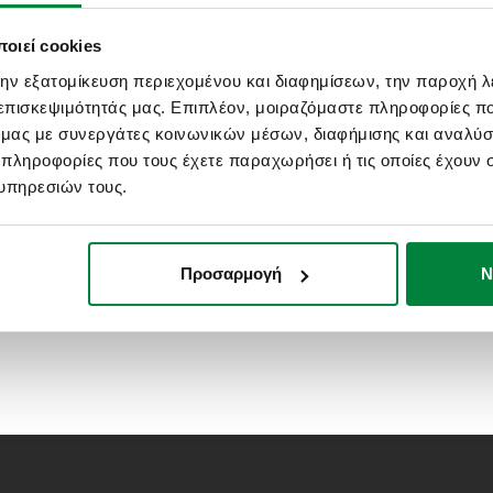
.
Συναρμολογούμενοι συλλέκτες διανομής,
με θηλυκό σπείρωμα εξόδου. Απόσταση
εξόδων κέντρο με κέντρο: 35 mm.
οιεί cookies
την εξατομίκευση περιεχομένου και διαφημίσεων, την παροχή 
 επισκεψιμότητάς μας. Επιπλέον, μοιραζόμαστε πληροφορίες π
Επέκταση
,
Συναρμολογούμενος μονός συλλέκτης
ό μας με συνεργάτες κοινωνικών μέσων, διαφήμισης και αναλύσ
διανομής. Αρσενικές συνδέσεις εξόδου
Euroconus.
 πληροφορίες που τους έχετε παραχωρήσει ή τις οποίες έχουν σ
υπηρεσιών τους.
Προσαρμογή
Ν