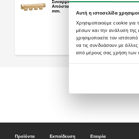
Συναρμολογούμενοι συλλέκτες διανομής
Απόσταση εξόδων κέντρο με κέντρο 35
mm.
Αυτή η ιστοσελίδα χρησιμοπ
Χρησιμοποιούμε cookie για 
μέσων και την ανάλυση της
Συναρμολογούμενοι συλλέκτες διανομής
χρησιμοποιείτε τον ιστότοπ
με θηλυκό σπείρωμα εξόδου. Απόσταση
εξόδων κέντρο με κέντρο: 50 mm.
να τις συνδυάσουν με άλλες
από μέρους σας χρήση των 
Footer main navigation
Προϊόντα
Εκπαίδευση
Eταιρία