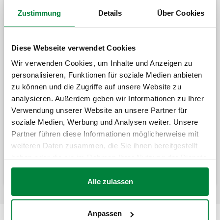
Zustimmung
Details
Über Cookies
Modularer Verteiler. Abgänge mit
Außengewinde Euroconus.
Diese Webseite verwendet Cookies
Wir verwenden Cookies, um Inhalte und Anzeigen zu
personalisieren, Funktionen für soziale Medien anbieten
Einfacher modularer
zu können und die Zugriffe auf unsere Website zu
Verteiler. Mittenabstand Abgänge 50 mm.
analysieren. Außerdem geben wir Informationen zu Ihrer
Verwendung unserer Website an unsere Partner für
soziale Medien, Werbung und Analysen weiter. Unsere
Partner führen diese Informationen möglicherweise mit
Einfacher modularer Verteiler, IG-
Abgänge. Mittenabstand Abgänge: 50 mm.
weiteren Daten zusammen, die Sie ihnen bereitgestellt
haben oder die sie im Rahmen Ihrer Nutzung der Dienste
gesammelt haben.
Alle zulassen
Anpassen