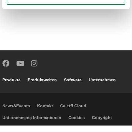
Footer main navigation
Produkte
Produktwelten
Software
Unternehmen
Footer secondary navigation
News&Events
Kontakt
Caleffi Cloud
Footer menu
Unternehmens Informationen
Cookies
Copyright
Haftungsausschluss
Privatsphäre