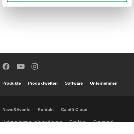
Footer main navigation
Produkte
Produktwelten
Software
Unternehmen
Footer secondary navigation
News&Events
Kontakt
Caleffi Cloud
Footer menu
Unternehmens Informationen
Cookies
Copyright
Haftungsausschluss
Privatsphäre