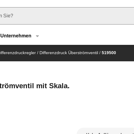
u type
Unternehmen
ifferenzdruckregler
/
Differenzdruck Überströmventil
/
519500
trömventil mit Skala.