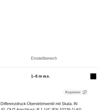
Einstellbereich
Actions
1–6 m w.s.
Collapse 
Kopieren
Differenzdruck-Überströmventil mit Skala. IN
) IG. OUT-Anschluss: R 1 1/4" (EN 10226-1) AG.