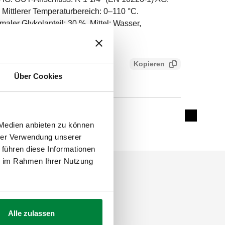
 Mittlerer Temperaturbereich: 0–110 °C.
maler Glykolanteil: 30 %. Mittel: Wasser,
Kopieren
17f59ed
Über Cookies
5–25 m w.s.
Expand de
 Medien anbieten zu können
hrer Verwendung unserer
 führen diese Informationen
ie im Rahmen Ihrer Nutzung
Alle zulassen