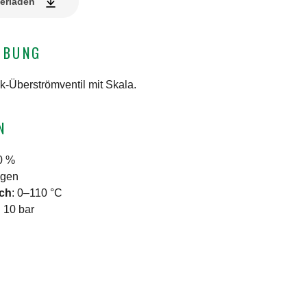
erladen
IBUNG
k-Überströmventil mit Skala.
N
0 %
ngen
ich
:
0–110 °C
:
10 bar
N