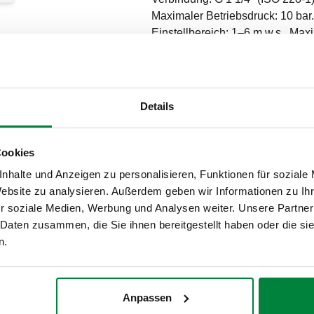
Maximaler Betriebsdruck: 10 bar.
Einstellbereich: 1–6 m w.s.. Maxi
Glykollösungen.
SCIP code
e2be43f5-27e7-4178-aa2f-a6caf
Details
Cookies
R 1 1/4" (EN 10226-1) AG
nhalte und Anzeigen zu personalisieren, Funktionen für soziale
Website zu analysieren. Außerdem geben wir Informationen zu I
r soziale Medien, Werbung und Analysen weiter. Unsere Partner
 Daten zusammen, die Sie ihnen bereitgestellt haben oder die s
n.
Anpassen