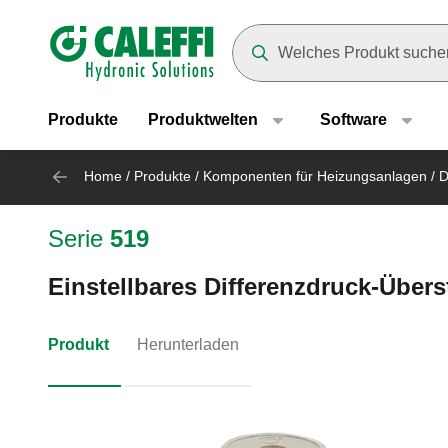
Header main navigation
Suggestions will appear as yo
Produkte
Produktwelten
Software
Home
/
Produkte
/
Komponenten für Heizungsanlagen
/
D
Serie
519
Einstellbares Differenzdruck-Übers
Produkt
Herunterladen