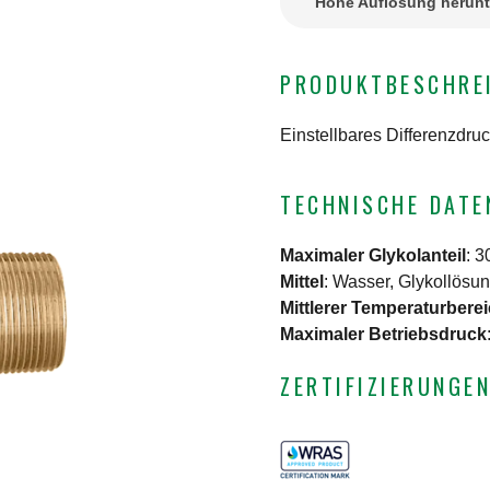
Hohe Auflösung herunt
PRODUKTBESCHRE
Einstellbares Differenzdruc
TECHNISCHE DATE
Maximaler Glykolanteil
:
3
Mittel
:
Wasser, Glykollösu
Mittlerer Temperaturbere
Maximaler Betriebsdruck
ZERTIFIZIERUNGE