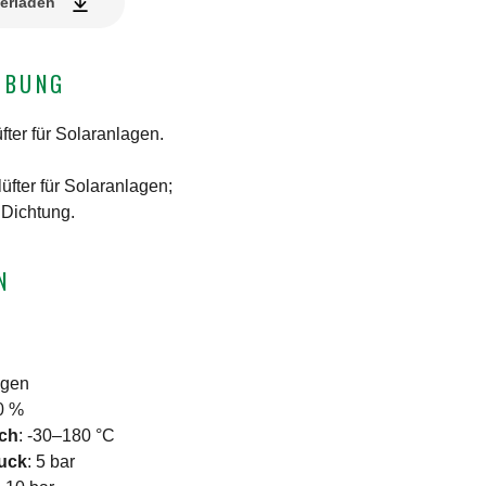
erladen
IBUNG
fter für Solaranlagen.
üfter für Solaranlagen;
 Dichtung.
N
ngen
0 %
ich
:
-30–180 °C
ruck
:
5 bar