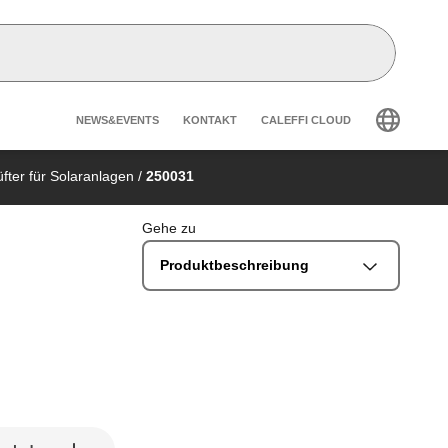
Header secondary navigatio
NEWS&EVENTS
KONTAKT
CALEFFI CLOUD
fter für Solaranlagen
/
250031
Gehe zu
Produktbeschreibung