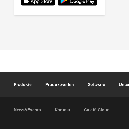
Footer main navigation
Produkte
Produktwelten
Software
Unte
Footer secondary navigation
News&Events
Kontakt
Caleffi Cloud