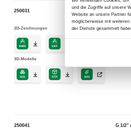
Wir verwenden Cookies, um I
und die Zugriffe auf unsere 
250031
G 3/8" 
Website an unsere Partner fü
möglicherweise mit weiteren
der Dienste gesammelt habe
2D-Zeichnungen
DWG
DXF
PDF
3D-Modelle
IGS
STP
BIM
250041
G 1/2" 