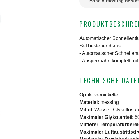
Hohe Auflösung herunt
PRODUKTBESCHRE
Automatischer Schnellentlü
Set bestehend aus:
- Automatischer Schnellentl
- Absperrhahn komplett mit
TECHNISCHE DATE
Optik
:
vernickelte
Material
:
messing
Mittel
:
Wasser, Glykollösu
Maximaler Glykolanteil
:
5
Mittlerer Temperaturbere
Maximaler Luftaustrittsd