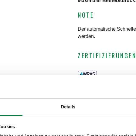
Maximaler Betriebsdruck
NOTE
Der automatische Schnelle
werden.
ZERTIFIZIERUNGE
Details
dung
Cookies