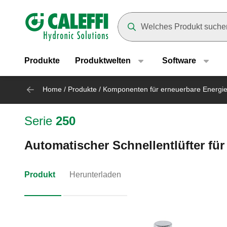
Header main navigation
Suggestions will appear as yo
Produkte
Produktwelten
Software
Home
/
Produkte
/
Komponenten für erneuerbare Energi
Serie
250
Automatischer Schnellentlüfter für
Produkt
Herunterladen