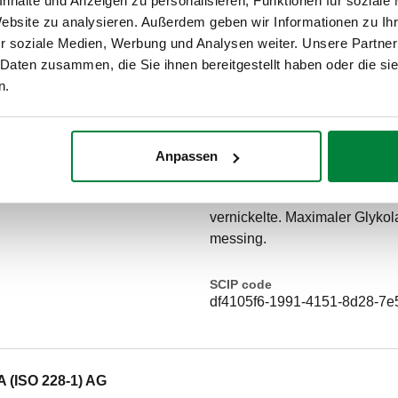
nhalte und Anzeigen zu personalisieren, Funktionen für soziale
Website zu analysieren. Außerdem geben wir Informationen zu I
A (ISO 228-1) AG
r soziale Medien, Werbung und Analysen weiter. Unsere Partner
 Daten zusammen, die Sie ihnen bereitgestellt haben oder die s
n.
Ausschreibungstext
CALEFFI, 250031. Automatisch
aus: - Automatischer Schnellen
Anpassen
Dichtung. Verbindung: G 3/8" 
Maximaler Luftaustrittsdruck: 
vernickelte. Maximaler Glykola
messing.
SCIP code
df4105f6-1991-4151-8d28-7
A (ISO 228-1) AG