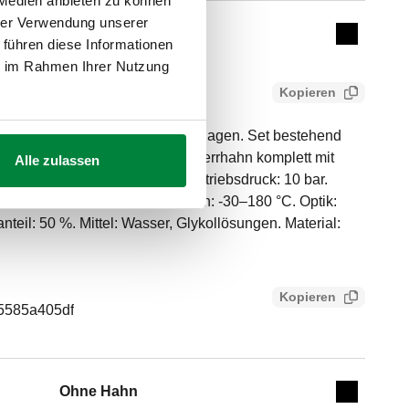
 Medien anbieten zu können
hrer Verwendung unserer
Ohne Hahn
Collapse 
 führen diese Informationen
ie im Rahmen Ihrer Nutzung
Kopieren
er Schnellentlüfter für Solaranlagen. Set bestehend
tlüfter für Solaranlagen; - Absperrhahn komplett mit
Alle zulassen
A (ISO 228-1) AG. Maximaler Betriebsdruck: 10 bar.
5 bar. Mittlerer Temperaturbereich: -30–180 °C. Optik:
nteil: 50 %. Mittel: Wasser, Glykollösungen. Material:
Kopieren
e5585a405df
Ohne Hahn
Expand de