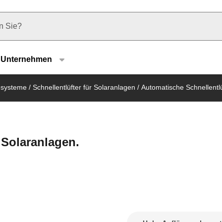
u type
Unternehmen
esysteme
/
Schnellentlüfter für Solaranlagen
/
Automatische Schnellentlü
 Solaranlagen.