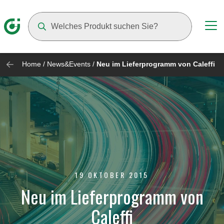
Suggestions will appear as you type
Home
/
News&Events
/
Neu im Lieferprogramm von Caleffi
19 OKTOBER 2015
Neu im Lieferprogramm von
Caleffi