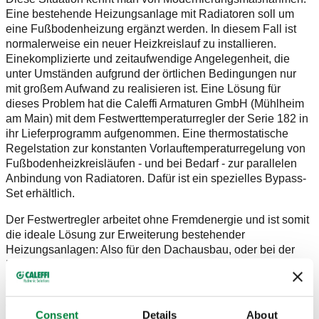
Eine bestehende Heizungsanlage mit Radiatoren soll um
eine Fußbodenheizung ergänzt werden. In diesem Fall ist
normalerweise ein neuer Heizkreislauf zu installieren.
Einekomplizierte und zeitaufwendige Angelegenheit, die
unter Umständen aufgrund der örtlichen Bedingungen nur
mit großem Aufwand zu realisieren ist. Eine Lösung für
dieses Problem hat die Caleffi Armaturen GmbH (Mühlheim
am Main) mit dem Festwerttemperaturregler der Serie 182 in
ihr Lieferprogramm aufgenommen. Eine thermostatische
Regelstation zur konstanten Vorlauftemperaturregelung von
Fußbodenheizkreisläufen - und bei Bedarf - zur parallelen
Anbindung von Radiatoren. Dafür ist ein spezielles Bypass-
Set erhältlich.
Der Festwertregler arbeitet ohne Fremdenergie und ist somit
die ideale Lösung zur Erweiterung bestehender
Heizungsanlagen: Also für den Dachausbau, oder bei der
Neunutzung von Räumen oder eben bei der Ergänzung
einer Radiatorenheizung um eine Fußbodenheizung. Die
Reglereinheit der Serie 182 ist mit einem Drei-Wege-
Thermostatventil und einem Sicherheitsthermostat zur
Consent
Details
About