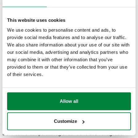
Abschaltung der Sekundärkreispumpe bei 55°C ausgestattet.
Für den Fall, dass der Kunde sein Badezimmer zusätzlich
zur Fußbodenheizung noch mit einem Handtuch-Radiator
This website uses cookies
ausstatten will, gibt es das Bypass-Set.
We use cookies to personalise content and ads, to
So funktioniert die Serie 182
provide social media features and to analyse our traffic.
We also share information about your use of our site with
Ein Temperaturfühler, der sich direkt am Ausgang und
vollständig im Mischwasser befindet, regelt kontinuierlich ein
our social media, advertising and analytics partners who
exaktes Mischungsverhältniss des warmen Kesselwassers
may combine it with other information that you’ve
und des Rücklaufwassers der Fußbodenheizung. Diese
provided to them or that they’ve collected from your use
Zuflüsse werden über einen speziell geformten Schieber
of their services.
reguliert, der in einem Zylinder zwischen
demWarmwassereingang des Primärkreises und dem
Rücklauf des Sekundärkreises gleitet. Selbst bei
Änderungen der Wärmelastbedingungen des
Allow all
Sekundärkreislaufs oder der Kesseleingangstemperatur
regelt das Mischventil automatisch die Durchflussmengen,
bis die vorgewählte Temperatur - mit einem Einstellbereich
Customize
von 25°C bis 55°C - erreicht ist.
Der Festwerttemperaturregler der Serie 182 verfügt über