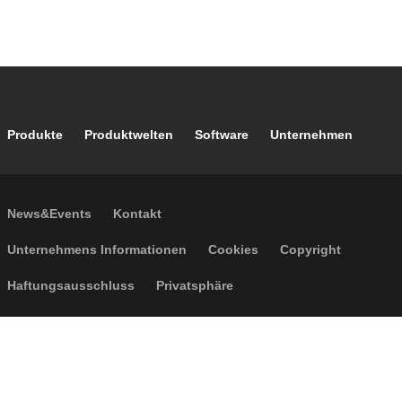
Footer main navigation
Produkte
Produktwelten
Software
Unternehmen
Footer secondary navigation
News&Events
Kontakt
Footer menu
Unternehmens Informationen
Cookies
Copyright
Haftungsausschluss
Privatsphäre
Allgemeine Verkaufsbedingungen
Barrierefreiheit
P.I. IT04104030962 - © 1961 - 2026
Caleffi S.p.a. | Alle Rechte