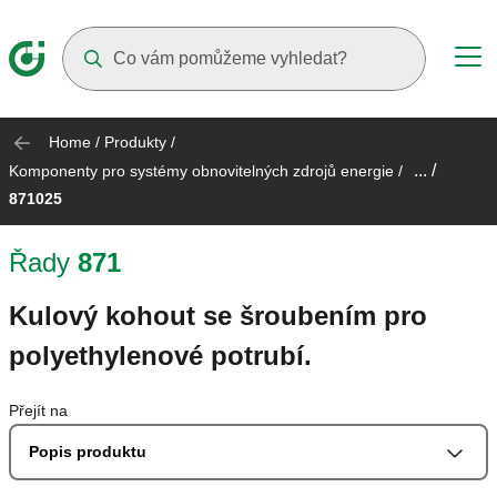
Suggestions will appear as you type
Home
/
Produkty
/
... /
Komponenty pro systémy obnovitelných zdrojů energie
/
871025
Řady
871
Kulový kohout se šroubením pro
polyethylenové potrubí.
Přejít na
Popis produktu