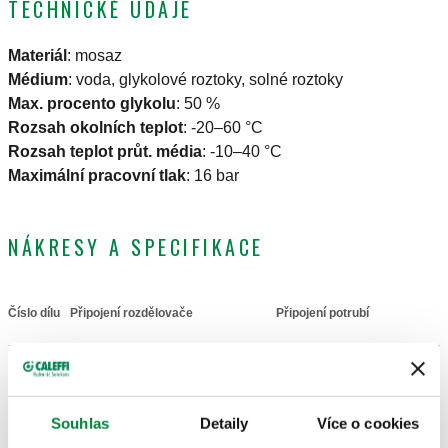
TECHNICKÉ ÚDAJE
Materiál
:
mosaz
Médium
:
voda, glykolové roztoky, solné roztoky
Max. procento glykolu
:
50 %
Rozsah okolních teplot
:
-20–60 °C
Rozsah teplot průt. média
:
-10–40 °C
Maximální pracovní tlak
:
16 bar
NÁKRESY A SPECIFIKACE
Číslo dílu
Připojení rozdělovače
Připojení potrubí
Actions
42 p. 2,5 TR
Ø 25
871025
přívod, upevňovací
koncový
Coll
Souhlas
Detaily
Více o cookies
matice
vývod