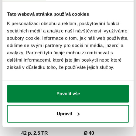
Modely 3D
Tato webová stránka používá cookies
K personalizaci obsahu a reklam, poskytování funkcí
sociálních médií a analýze naší návštěvnosti využíváme
Text výběrového řízení
soubory cookie. Informace o tom, jak náš web používáte,
Zobrazit
Zkopírujte
sdílíme se svými partnery pro sociální média, inzerci a
CALEFFI, 871025. Kulový kohout se šroubením pro
analýzy. Partneři tyto údaje mohou zkombinovat s
polyethylenové potrubí. Připojení rozdělovače: 42 p. 2,5 TR,
dalšími informacemi, které jste jim poskytli nebo které
SCIP code
Zobrazit
37fa7317-bd17-4d59-b722-
přívod, upevňovací matice. Připojení potrubí: Ø 25, koncový
získali v důsledku toho, že používáte jejich služby.
Zkopírujte
e18e22eadc39
vývod. Maximální pracovní tlak: 16 bar. Rozsah teplot průt.
média: -10–40 °C. Rozsah okolních teplot: -20–60 °C. Max.
procento glykolu: 50 %. Médium: voda, glykolové roztoky,
Povolit vše
solné roztoky. Materiál: mosaz.
42 p. 2,5 TR
Ø 32
871032
přívod, upevňovací
koncový
Exp
matice
vývod
Upravit
42 p. 2,5 TR
Ø 40