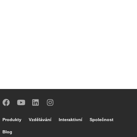
Footer main navigation
Produkty
Vzdělávání
Interaktivní
Společnost
Blog