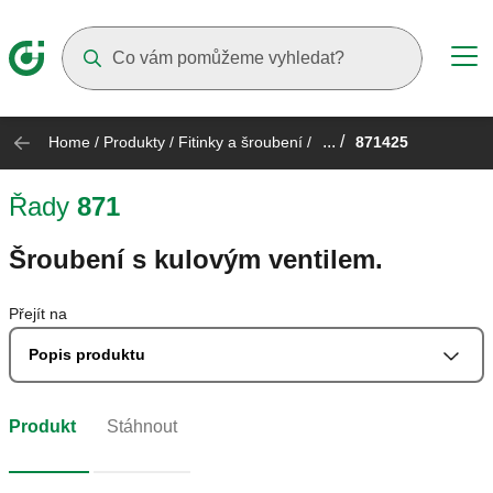
Suggestions will appear as you type
... /
Home
/
Produkty
/
Fitinky a šroubení
/
871425
Řady
871
Šroubení s kulovým ventilem.
Přejít na
Popis produktu
Produkt
Stáhnout