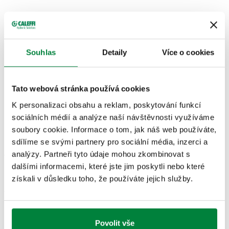
TECHNICKÉ ÚDAJE
Souhlas
Detaily
Více o cookies
Materiál
:
mosaz
Rozsah teplot průt. média
:
0–40 °C
Maximální pracovní tlak
:
16 bar
Tato webová stránka používá cookies
K personalizaci obsahu a reklam, poskytování funkcí
sociálních médií a analýze naší návštěvnosti využíváme
NÁKRESY A SPECIFIKACE
soubory cookie. Informace o tom, jak náš web používáte,
sdílíme se svými partnery pro sociální média, inzerci a
analýzy. Partneři tyto údaje mohou zkombinovat s
Číslo dílu
Připojení A
Připojení
Actions
dalšími informacemi, které jste jim poskytli nebo které
získali v důsledku toho, že používáte jejich služby.
871425
Ø 25
Rp 1/2" (EN 10226-1) F
Coll
Modely 3D
Povolit vše