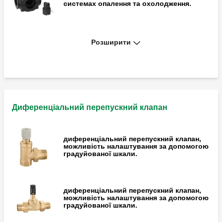
системах опалення та охолодження.
Розширити
Моторизований триходовий кульовий
розподільний клапан з інтегрованим
байпасом.
3-контактний запасний привод керування
для моторизованих кульових зонних
Диференціальний перепускний клапан
кранів серії 6445.
диференціальний перепускний клапан,
можливість налаштування за допомогою
моторизований триходовий кульовий
градуйованої шкали.
клапан для систем опалення та
кондиціонування повітря.
диференціальний перепускний клапан,
можливість налаштування за допомогою
запасні приводи для моторизованих
градуйованої шкали.
триходових клапанів серії 638.