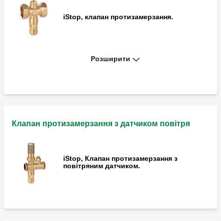
iStop, клапан протизамерзання.
Розширити
Захисна кришка для клапанів
протизамерзання серії 108.
Клапан протизамерзання з датчиком повітря
iStop, Клапан протизамерзання з
повітряним датчиком.