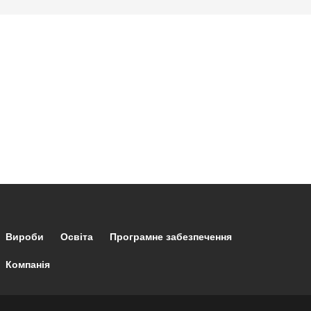
Footer main navigation
Вироби
Освіта
Програмне забезпечення
Компанія