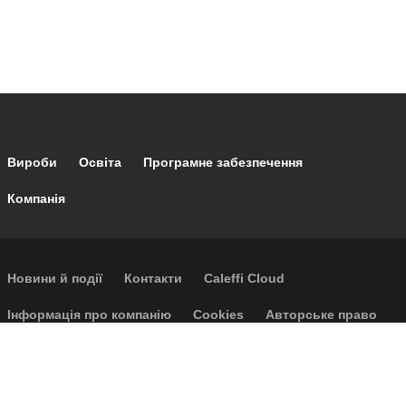
Footer main navigation
Вироби
Освіта
Програмне забезпечення
Компанія
Footer secondary navigation
Новини й події
Контакти
Caleffi Cloud
Footer menu
Інформація про компанію
Cookies
Авторське право
Відмова від відповідальності
Конфіденційність
Загальні умови продажу
Доступність