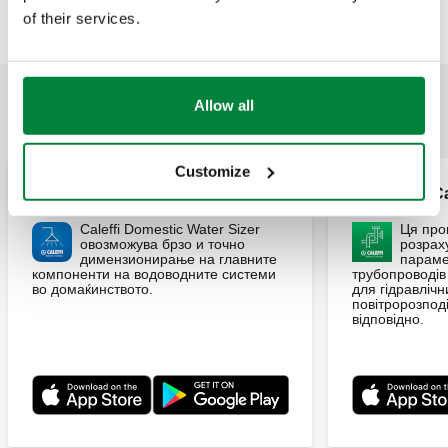
of their services.
Allow all
ЗАСТОСУНКИ
Customize
DWS
Pipe Sizer Ca
Caleffi Domestic Water Sizer
Ця про
овозможува брзо и точно
розраху
димензионирање на главните
параме
компоненти на водоводните системи
трубопроводів
во домаќинството.
для гідравлічн
повітророзпод
відповідно.