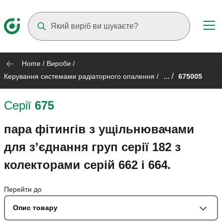
Suggestions will appear as you type
Home
/
Вироби
/
... /
Керування системами радіаторного опалення
/
675005
Серії
675
пара фітингів з ущільнювачами
для з’єднання груп серії 182 з
колекторами серій 662 і 664.
Перейти до
Опис товару