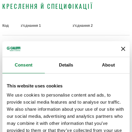
КРЕСЛЕННЯ Й СПЕЦИФІКАЦІЇ
Код
з’єднання 1
з’єднання 2
Actions
G 1 1/4" A (ISO 228-1)
G 1" A (ISO 228-1)
675005
Coll
H.З.
H.З.
Consent
Details
About
3D-моделі
This website uses cookies
Текст пропозиції
We use cookies to personalise content and ads, to
Показати
Копіювати
provide social media features and to analyse our traffic.
We also share information about your use of our site with
CALEFFI, 675005. пара фітингів з ущільнювачами для
our social media, advertising and analytics partners who
з’єднання груп серії 182 з колекторами серій 662 і 664.
Код SCIP
Показати
f322967d-c35a-4f89-89bd-
may combine it with other information that you’ve
з’єднання 1: G 1 1/4" A (ISO 228-1) H.З.. з’єднання 2: G 1" A
Копіювати
4bb808c8bc59
provided to them or that they’ve collected from your use
(ISO 228-1) H.З..