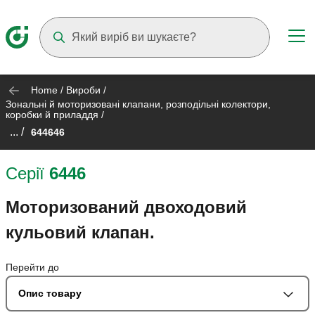
Suggestions will appear as you type
Home
/
Вироби
/
Зональні й моторизовані клапани, розподільні колектори,
коробки й приладдя
/
... /
644646
Серії
6446
Моторизований двоходовий
кульовий клапан.
Перейти до
Опис товару