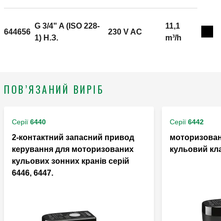
робочий тиск: 10 bar. Діапазон значень температури
теплоносія: -5–110 °C. Діапазон значень
температури повітря: 0–55 °C. Електроживлення:
G 3/4" A (ISO 228-
11,1
644656
230 V AC
Exp
230 V AC. Клас захисту: IP 54. Номінальна напруга
1) H.З.
m³/h
на контактах допоміжного мікроперемикача (230 В):
0,8 A. Значення Kv: 11,1 m³/h. Час роботи: 10 s (90°
rotation).
ПОВ’ЯЗАНИЙ ВИРІБ
Серії
6440
Серії
6442
2-контактний запасний привод
моторизова
керування для моторизованих
кульовий кл
кульових зонних кранів серій
6446, 6447.