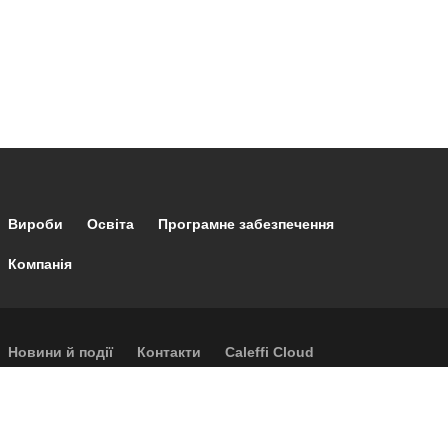
Footer main navigation
Вироби
Освіта
Програмне забезпечення
Компанія
Footer secondary navigation
Новини й події
Контакти
Caleffi Cloud
Footer menu
Інформація про компанію
Cookies
Авторське право
Відмова від відповідальності
Конфіденційність