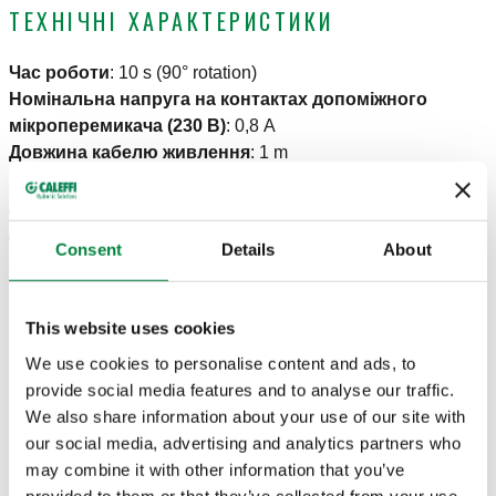
ТЕХНІЧНІ ХАРАКТЕРИСТИКИ
Час роботи
:
10 s (90° rotation)
Номінальна напруга на контактах допоміжного
мікроперемикача (230 В)
:
0,8 A
Довжина кабелю живлення
:
1 m
Клас захисту
:
IP 54
Діапазон значень температури повітря
:
0–55 °C
Діапазон значень температури теплоносія
:
5–110 °C
Consent
Details
About
Максимальний робочий тиск
:
10 bar
СЕРТИФІКАТИ
This website uses cookies
We use cookies to personalise content and ads, to
provide social media features and to analyse our traffic.
We also share information about your use of our site with
our social media, advertising and analytics partners who
may combine it with other information that you’ve
КРЕСЛЕННЯ Й СПЕЦИФІКАЦІЇ
provided to them or that they’ve collected from your use