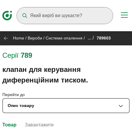
Suggestions will appear as you type
... /
Home
/
Вироби
/
Системи опалення
/
789603
Серії
789
клапан для керування
диференційним тиском.
Перейти до
Опис товару
Товар
Завантажити