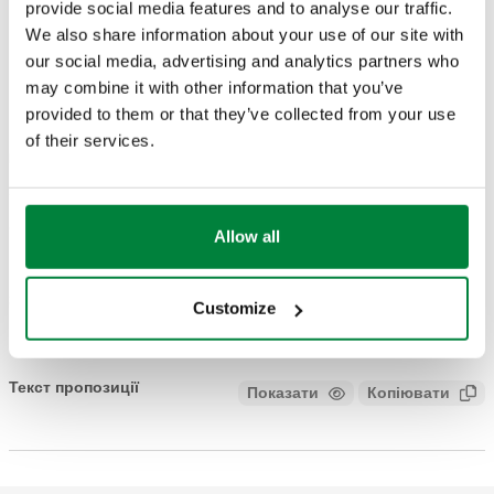
provide social media features and to analyse our traffic.
Максимальний робочий тиск
:
16 bar
We also share information about your use of our site with
our social media, advertising and analytics partners who
КРЕСЛЕННЯ Й СПЕЦИФІКАЦІЇ
may combine it with other information that you’ve
provided to them or that they’ve collected from your use
of their services.
Код
Actions
789603
Allow all
Coll
3D-моделі
Customize
Текст пропозиції
Показати
Копіювати
CALEFFI, 789603. клапан для керування диференційним
тиском. Максимальний робочий тиск: 16 bar. △p макс.: 6