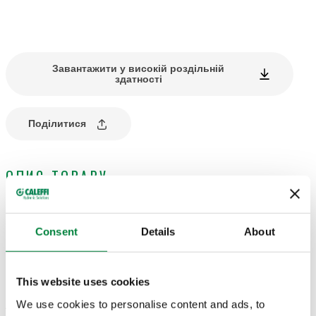
Завантажити у високій роздільній
здатності
Поділитися
ОПИС ТОВАРУ
клапан для керування диференційним тиском.
Consent
Details
About
ТЕХНІЧНІ ХАРАКТЕРИСТИКИ
This website uses cookies
We use cookies to personalise content and ads, to
△p макс.
:
6 bar