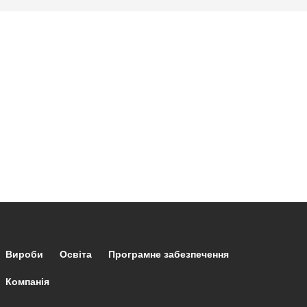
Footer main navigation
Вироби
Освіта
Програмне забезпечення
Компанія