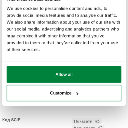
КРЕСЛЕННЯ Й СПЕЦИФІКАЦІЇ
We use cookies to personalise content and ads, to
provide social media features and to analyse our traffic.
We also share information about your use of our site with
Код
з’єднання 1
з’єднання 2
Actions
our social media, advertising and analytics partners who
may combine it with other information that you’ve
provided to them or that they’ve collected from your use
G 3/4" (ISO 228-1)
G 3/8" A (ISO 228-1)
of their services.
382532
B.З.
Coll
H.З.
накидна гайка
Allow all
3D-моделі
Customize
Текст пропозиції
Показати
Копіювати
CALEFFI, 382532. зменшений хвостовик. з’єднання 1: G
3/4" (ISO 228-1) B.З., накидна гайка. з’єднання 2: G 3/8" A
Код SCIP
Показати
893e4eee-5fd6-45fc-8e4c-
(ISO 228-1) H.З.. Покриття: хром.