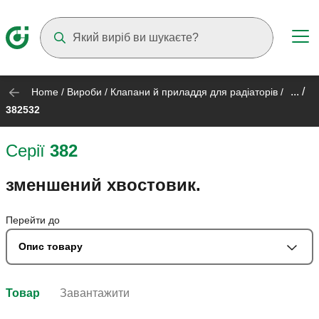
Suggestions will appear as you type
... /
Home
/
Вироби
/
Клапани й приладдя для радіаторів
/
382532
Серії
382
зменшений хвостовик.
Перейти до
Опис товару
Товар
Завантажити