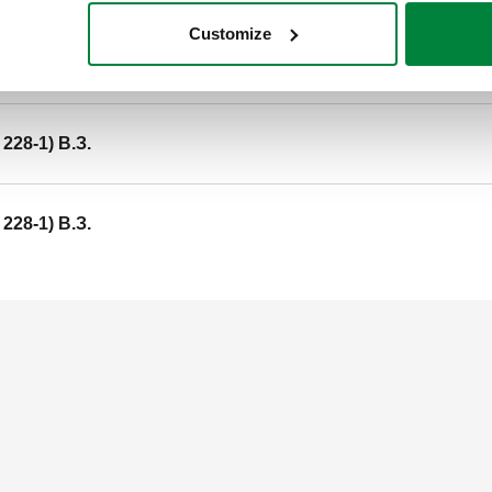
Код SCIP
Customize
e03ab711-ed2d-41e1-a470-6
 228-1) B.З.
 228-1) B.З.