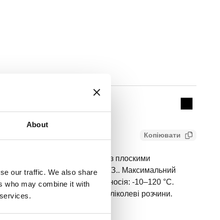
Actions
Collapse 
About
Копіювати
льний клапан. для з’єднання із плоскими
єднання: G 1/2" (ISO 228-1) B.З.. Максимальний
se our traffic. We also share
зон значень температури теплоносія: -10–120 °C.
ers who may combine it with
лю: 50 %. Теплоносій: водно-гліколеві розчини.
 services.
ування латунь DR.