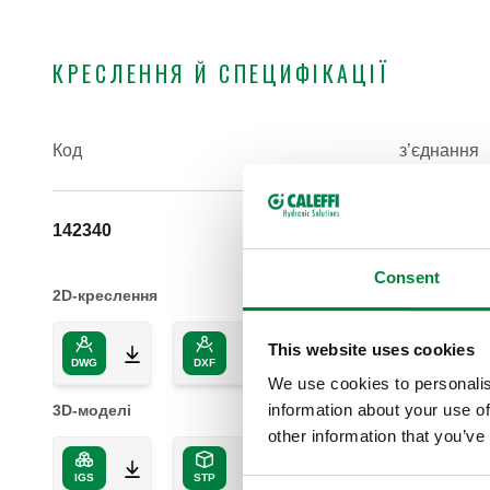
КРЕСЛЕННЯ Й СПЕЦИФІКАЦІЇ
Код
з’єднання
142340
G 1/2" (ISO
Consent
2D-креслення
This website uses cookies
DWG
DXF
PDF
We use cookies to personalis
information about your use of
3D-моделі
other information that you’ve
IGS
STP