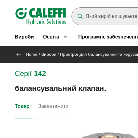
Header main navigation
Suggestions will appear as yo
Вироби
Освіта
Програмне забезпеченн
Home
/
Вироби
/
Пристрої для балансування та керува
Серії
142
балансувальний клапан.
Товар
Завантажити