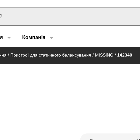
u type
я
Компанія
ння
/
Пристрої для статичного балансування
/
MISSING
/
142340