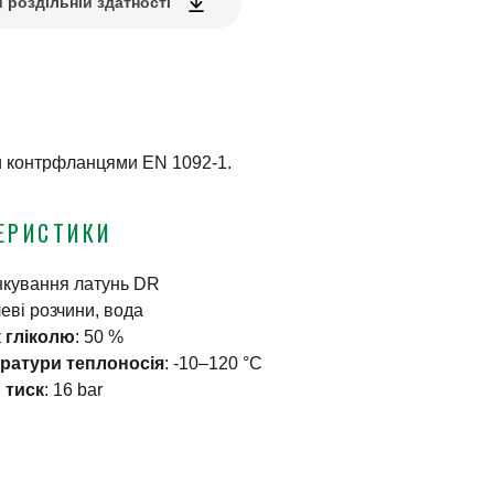
 роздільній здатності
ми контрфланцями EN 1092-1.
ЕРИСТИКИ
инкування латунь DR
еві розчини, вода
 гліколю
:
50 %
ератури теплоносія
:
-10–120 °C
 тиск
:
16 bar