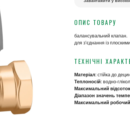
Завантажити у високій
ОПИС ТОВАРУ
балансувальний клапан.
для з’єднання із плоски
ТЕХНІЧНІ ХАРАКТ
Матеріал
:
стійка до дец
Теплоносій
:
водно-глікол
Максимальний відсоток
Діапазон значень темп
Максимальний робочий