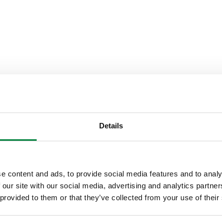
 228-1) B.З.
Details
Текст пропозиції
CALEFFI, 142340. балансува
контрфланцями EN 1092-1. з’
e content and ads, to provide social media features and to analy
робочий тиск: 16 bar. Діапа
 our site with our social media, advertising and analytics partn
Максимальний відсоток гліко
 provided to them or that they’ve collected from your use of their
Матеріал: стійка до децинк