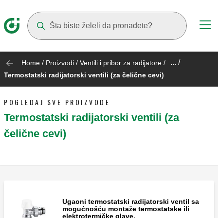
Suggestions will appear as you type
... /
Home
/
Proizvodi
/
Ventili i pribor za radijatore
/
Termostatski radijatorski ventili (za čelične cevi)
POGLEDAJ SVE PROIZVODE
Termostatski radijatorski ventili (za
čelične cevi)
Ugaoni termostatski radijatorski ventil sa
mogućnošću montaže termostatske ili
elektrotermičke glave.