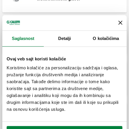
Prav termostatski radijatorski ventil sa
mogućnošću montaže termostatske ili
Saglasnost
Detalji
O kolačićima
elektrotermičke glave.
Ovaj veb sajt koristi kolačiće
Koristimo kolačiće za personalizaciju sadržaja i oglasa,
Tro-osni termostatski radijatorski ventil sa
pružanje funkcija društvenih medija i analiziranje
mogućnošču montaže termostatske ili
saobraćaja. Takođe delimo informacije o tome kako
elektrotermičke glave, desna verzija.
koristite sajt sa partnerima za društvene medije,
oglašavanje i analitiku koji mogu da ih kombinuju sa
drugim informacijama koje ste im dali ili koje su prikupili
na osnovu korišćenja usluga.
Tro-osni termostatski radijatorski ventil sa
mogućnošču montaže termostatske ili
elektrotermičke glave, leva verzija.