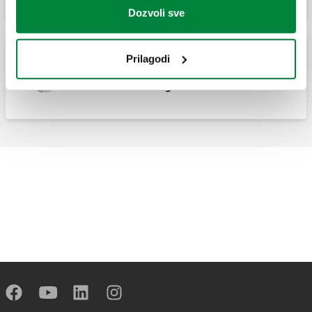
Dozvoli sve
Prilagodi
Aksijalni termostatski radijatorski ventil sa
mogućnošću montaže termostatske ili
elektrotermičke glave.