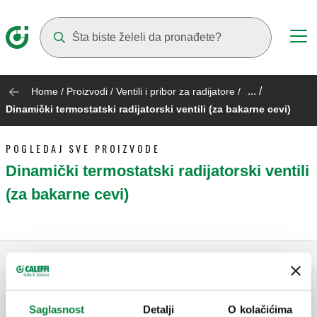
Suggestions will appear as you type
... /
Home
/
Proizvodi
/
Ventili i pribor za radijatore
/
Dinamički termostatski radijatorski ventili (za bakarne cevi)
POGLEDAJ SVE PROIZVODE
Dinamički termostatski radijatorski ventili
(za bakarne cevi)
DYNAMICAL, Ugaoni dinamički
termostatski radijatorski ventil sa
Saglasnost
Detalji
O kolačićima
mogućnošću montaže termostatske ili