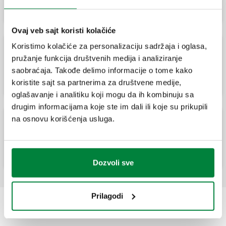
elektrotermičke glave.
Ovaj veb sajt koristi kolačiće
Koristimo kolačiće za personalizaciju sadržaja i oglasa,
DYNAMICAL, Prav dinamički termostatski
pružanje funkcija društvenih medija i analiziranje
radijatorski ventil sa mogućnošću montaže
saobraćaja. Takođe delimo informacije o tome kako
termostatske ili elektrotermičke glave.
koristite sajt sa partnerima za društvene medije,
oglašavanje i analitiku koji mogu da ih kombinuju sa
drugim informacijama koje ste im dali ili koje su prikupili
na osnovu korišćenja usluga.
DYNAMICAL, Aksijalni dinamički
termostatski radijatorski ventil za
termostatske ili elektrotermičke glave.
Dozvoli sve
Prilagodi