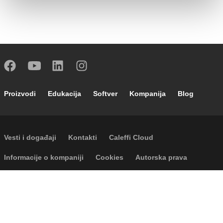
Footer main navigation
Proizvodi
Edukacija
Softver
Kompanija
Blog
Footer secondary navigation
Vesti i događaji
Kontakti
Caleffi Cloud
Footer menu
Informacije o kompaniji
Cookies
Autorska prava
Odricanje odgovornosti
Privatnost
Accessibility
P.I. IT04104030962 - © 1961 - 2026