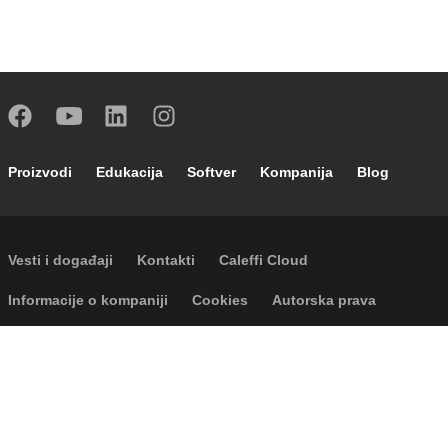
Footer main navigation
Proizvodi
Edukacija
Softver
Kompanija
Blog
Footer secondary navigation
Vesti i događaji
Kontakti
Caleffi Cloud
Footer menu
Informacije o kompaniji
Cookies
Autorska prava
Odricanje odgovornosti
Privatnost
Accessibility
P.I. IT04104030962 - © 1961 - 2026
Caleffi S.p.a. | Sva prava zadržana