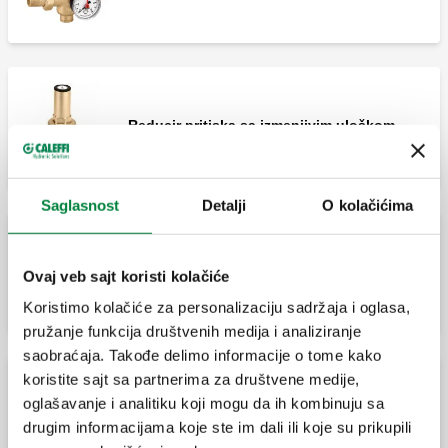
Reducir pritiska sa izmenjivim uloškom.
Saglasnost
Detalji
O kolačićima
Reducir pritiska sa izmenljivim uloškom,
Ovaj veb sajt koristi kolačiće
telo od bronze. Holendeski priključci M.
Koristimo kolačiće za personalizaciju sadržaja i oglasa,
pružanje funkcija društvenih medija i analiziranje
saobraćaja. Takođe delimo informacije o tome kako
koristite sajt sa partnerima za društvene medije,
Reducir pritiska sa izmenljivim uloškom,
oglašavanje i analitiku koji mogu da ih kombinuju sa
telo od bronze. Prirubnički priključci, PN
drugim informacijama koje ste im dali ili koje su prikupili
16.