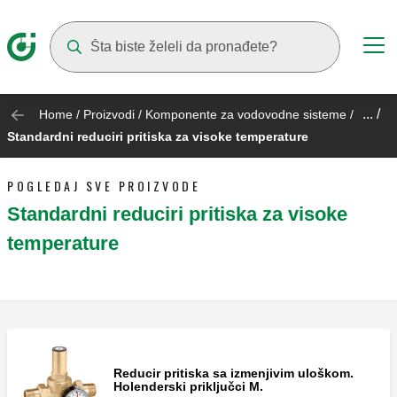
Suggestions will appear as you type
... /
Home
/
Proizvodi
/
Komponente za vodovodne sisteme
/
Standardni reduciri pritiska za visoke temperature
POGLEDAJ SVE PROIZVODE
Standardni reduciri pritiska za visoke
temperature
Reducir pritiska sa izmenjivim uloškom.
Holenderski priključci M.