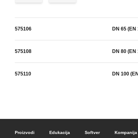
575106
DN 65 (EN 
575108
DN 80 (EN 
575110
DN 100 (EN
Footer main navigation
Proizvodi
Edukacija
Softver
Kompanija