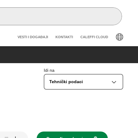
Header secondary navigation
VESTI I DOGAĐAJI
KONTAKTI
CALEFFI CLOUD
Idi na
Tehnički podaci