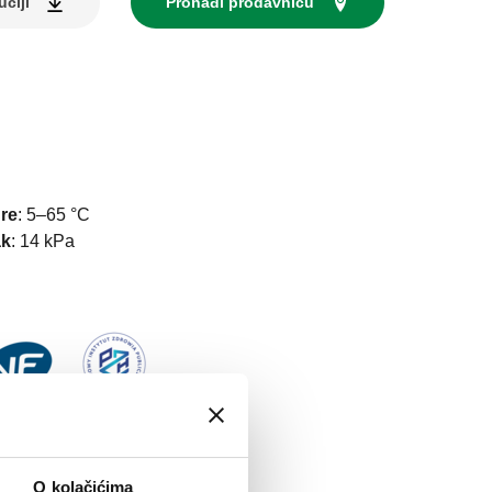
uciji
Pronađi prodavnicu
re
:
5–65 °C
ak
:
14 kPa
O kolačićima