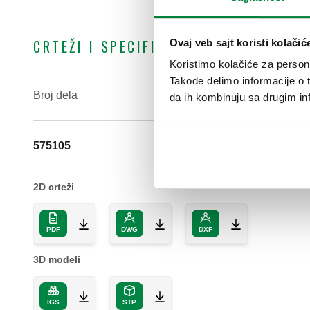
CRTEŽI I SPECIFIKACIJE
Ovaj veb sajt koristi kolačić
Koristimo kolačiće za persona
Takođe delimo informacije o t
Broj dela
Priključak
da ih kombinuju sa drugim inf
575105
DN 50 (EN 
2D crteži
PDF
DWG
DXF
3D modeli
IGS
STP