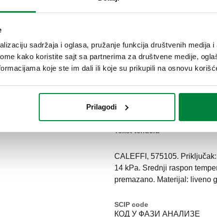
e
lizaciju sadržaja i oglasa, pružanje funkcija društvenih medija i 
ome kako koristite sajt sa partnerima za društvene medije, oglaš
ormacijama koje ste im dali ili koje su prikupili na osnovu korišć
1092-1) PN 10
Prilagodi
Tekst tendera
CALEFFI, 575105. Priključak: 
14 kPa. Srednji raspon temper
premazano. Materijal: liveno 
SCIP code
КОД У ФАЗИ АНАЛИЗЕ