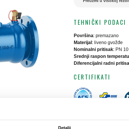
Preuzmi u visokoj rezol
TEHNIČKI PODACI
Površina
:
premazano
Materijal
:
liveno gvožđe
Nominalni pritisak
:
PN 10
Srednji raspon temperatu
Diferencijalni radni pritis
CERTIFIKATI
Detalji