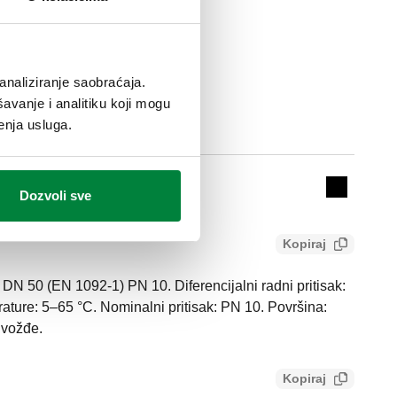
analiziranje saobraćaja.
avanje i analitiku koji mogu
enja usluga.
Actions
Dozvoli sve
Collapse 
Kopiraj
DN 50 (EN 1092-1) PN 10. Diferencijalni radni pritisak:
ature: 5–65 °C. Nominalni pritisak: PN 10. Površina:
gvožđe.
Kopiraj