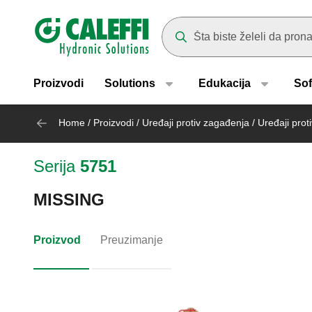
Header main navigation
Suggestions will appear as yo
Proizvodi
Solutions
Edukacija
Sof
Home
/
Proizvodi
/
Uređaji protiv zagađenja
/
Uređaji prot
Serija
5751
MISSING
Proizvod
Preuzimanje