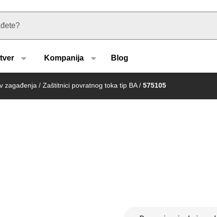
u type
tver
Kompanija
Blog
iv zagađenja
/
Zaštitnici povratnog toka tip BA
/
575105