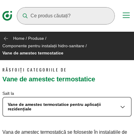
Suggestions will appear as you type
Home
/
Produse
/
Componente pentru instalații hidro-sanitare
/
Vane de amestec termostatice
RĂSFOIȚI CATEGORIILE DE
Vane de amestec termostatice
Salt la
Vane de amestec termostatice pentru aplicații
rezidențiale
Vana de amestec termostatică se folosește în instalațiile de