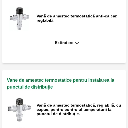
Vană de amestec termostatică anti-calcar,
reglabilă.
Extindere
Vană de amestec termostatică anti-calcar,
reglabilă.
Vană de amestec termostatică anticalcar,
reglabilă, cu filtre și supape antiretur la
Vane de amestec termostatice pentru instalarea la
intrare, pentru țeavă de cupru.
punctul de distribuție
Vană de amestec termostatică, reglabilă, cu
capac, pentru controlul temperaturii la
punctul de distribuție.