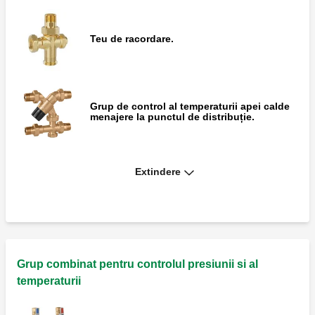
Teu de racordare.
Grup de control al temperaturii apei calde
menajere la punctul de distribuție.
Extindere
Kit accesoriu pentru conectarea la
recirculare, dotat cu clapete antiretur.
Carcasă de izolație preformată pentru
unitate de reglare pentru temperatura apei
calde menajere la punctul de distribuție,
Grup combinat pentru controlul presiunii si al
din seria 5201.
temperaturii