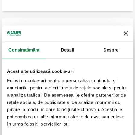
MISSING
Vană de amestec termostatică, reglabilă,
Consimțământ
Detalii
Despre
pentru aplicații la temperatură scăzută, cu
supape antiretur și filtre.
Acest site utilizează cookie-uri
Vană de amestec termostatică anti-opărire,
Folosim cookie-uri pentru a personaliza conținutul și
reglabilă, dotată cu filtre și clapete
anunțurile, pentru a oferi funcții de rețele sociale și pentru
antiretur.
a analiza traficul. De asemenea, le oferim partenerilor de
rețele sociale, de publicitate și de analize informații cu
privire la modul în care folosiți site-ul nostru. Aceștia le
pot combina cu alte informații oferite de dvs. sau culese
în urma folosirii serviciilor lor.
Vane anti-oparire si vane termostatice de amestec