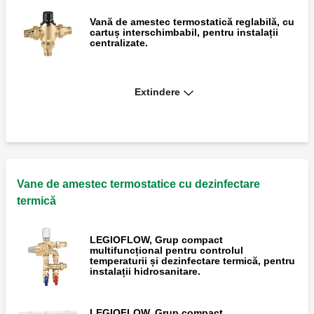
Vană de amestec termostatică reglabilă, cu
cartuș interschimbabil, pentru instalații
centralizate.
Extindere
Vană de amestec termostatică reglabilă, cu
cartuș interschimbabil, pentru instalații
centralizate.
Vană de amestec termostatică reglabilă,
pentru instalații centralizate. Cu racord
Vane de amestec termostatice cu dezinfectare
pentru recirculație.
termică
LEGIOFLOW, Grup compact
Set de conectare pentru vane de amestec
multifuncțional pentru controlul
cu racorduri filetate seria 524.
temperaturii și dezinfectare termică, pentru
instalații hidrosanitare.
LEGIOFLOW, Grup compact