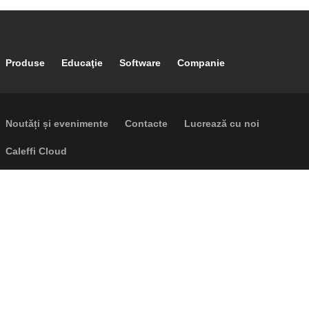
Footer main navigation
Produse
Educaţie
Software
Companie
Footer secondary navigation
Noutăți și evenimente
Contacte
Lucrează cu noi
Caleffi Cloud
Footer menu
Cookies
Drepturi de autor
Renunţare
Confidențialitate
P.I. IT04104030962 - © 1961 - 2026
Caleffi S.p.a. | Toate drepturile
rezervate