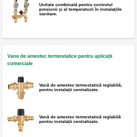
Unitate combinată pentru controlul
Pereche de racorduri excentrice.
presiunii și al temperaturii în instalațiile
sanitare.
Grup de control al temperaturii apei calde
menajere la punctul de distribuție, dotat cu
conexiune pentru recirculare.
Vane de amestec termostatice pentru aplicații
comerciale
Vană de amestec termostatică reglabilă,
pentru instalații centralizate.
Vană de amestec termostatică reglabilă
pentru instalații centralizate.