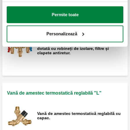
Vană de amestec termostatică anti-opărire,
Permite toate
reglabilă, dotată cu filtre și clapete
antiretur.
Personalizează
Vană de amestec termostatică, reglabilă,
dotată cu robineți de izolare, filtre și
clapete antiretur.
Vană de amestec termostatică reglabilă "L"
Vană de amestec termostatică reglabilă cu
capac.