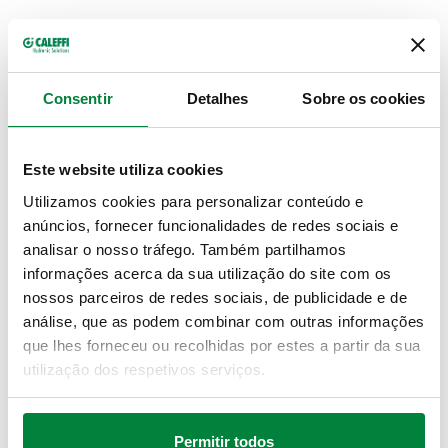
DADOS TÉCNICOS
Material
:
latão
Consentir
Detalhes
Sobre os cookies
Campo de temperatura do fluido
:
0–40 °C
Pressão máxima de funcionamento
:
16 bar
Este website utiliza cookies
CERTIFICAÇÕES
Utilizamos cookies para personalizar conteúdo e
anúncios, fornecer funcionalidades de redes sociais e
analisar o nosso tráfego. Também partilhamos
informações acerca da sua utilização do site com os
nossos parceiros de redes sociais, de publicidade e de
análise, que as podem combinar com outras informações
DESENHOS E ESPECIFICAÇÕES
que lhes forneceu ou recolhidas por estes a partir da sua
utilização dos respetivos serviços.
Código artigo
Diâmetro tubagem
Ligação
Actions
Permitir todos