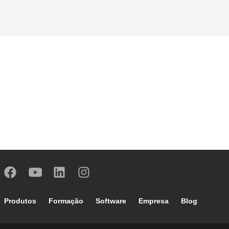
Footer main navigation
Produtos
Formação
Software
Empresa
Blog