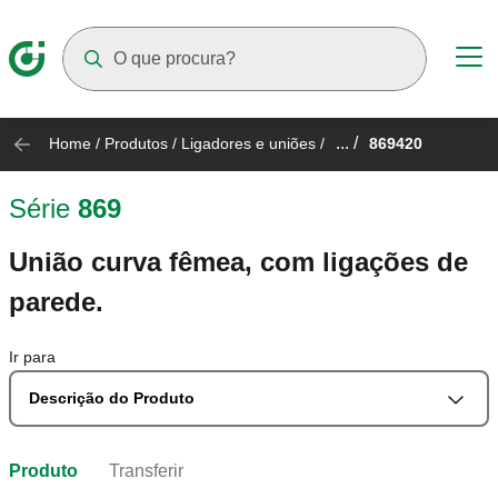
Suggestions will appear as you type
... /
Home
/
Produtos
/
Ligadores e uniões
/
869420
Série
869
União curva fêmea, com ligações de
parede.
Ir para
Descrição do Produto
Produto
Transferir