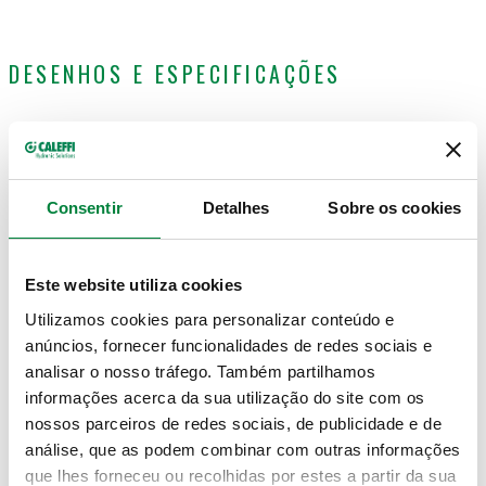
DESENHOS E ESPECIFICAÇÕES
Código artigo
Utilização
Actions
Consentir
Detalhes
Sobre os cookies
252306
252360, 252370
Coll
Este website utiliza cookies
Modelos 3D
Utilizamos cookies para personalizar conteúdo e
anúncios, fornecer funcionalidades de redes sociais e
Texto de proposta
analisar o nosso tráfego. Também partilhamos
Mostrar
Copiar
informações acerca da sua utilização do site com os
nossos parceiros de redes sociais, de publicidade e de
CALEFFI, 252306. Cartucho de substituição. Para
análise, que as podem combinar com outras informações
misturadora termostática série 2523.
SCIP code
Mostrar
que lhes forneceu ou recolhidas por estes a partir da sua
a81be2d7-edb0-44c8-bfda-