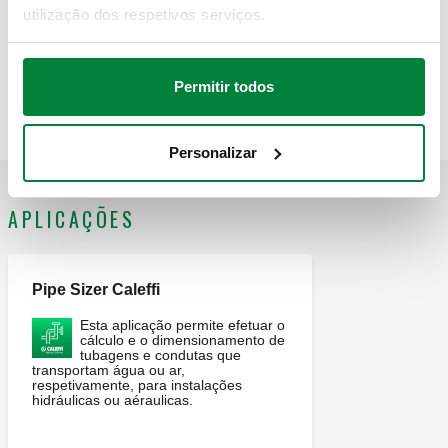
Copiar
utilização dos respetivos serviços.
824babe429ac
Permitir todos
252308
252380, 252390
Exp
Personalizar
APLICAÇÕES
Pipe Sizer Caleffi
Esta aplicação permite efetuar o
cálculo e o dimensionamento de
tubagens e condutas que
transportam água ou ar,
respetivamente, para instalações
hidráulicas ou aéraulicas.