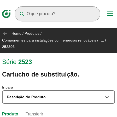
Suggestions will appear as you type
Home
/
Produtos
/
... /
Componentes para instalações com energias renováveis
/
252306
Série
2523
Cartucho de substituição.
Ir para
Descrição do Produto
Produto
Transferir