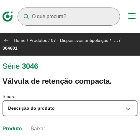
Suggestions will appear as you type
... /
Home
/
Produtos
/
07 - Dispositivos antipoluição
/
304601
Série
3046
Válvula de retenção compacta.
Ir para
Descrição do produto
Produto
Baixar