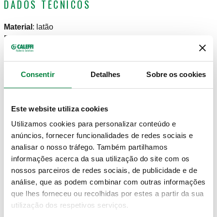
DADOS TÉCNICOS
Material
:
latão
Range temperatura do meio
:
5–65 °C
Pressão máxima de operação
:
10 bar
CERTIFICAÇÕES
Consentir
Detalhes
Sobre os cookies
Este website utiliza cookies
Utilizamos cookies para personalizar conteúdo e
anúncios, fornecer funcionalidades de redes sociais e
analisar o nosso tráfego. Também partilhamos
informações acerca da sua utilização do site com os
nossos parceiros de redes sociais, de publicidade e de
DESENHOS E ESPECIFICAÇÕES
análise, que as podem combinar com outras informações
que lhes forneceu ou recolhidas por estes a partir da sua
utilização dos respetivos serviços.
Código
Conexão de
Conexão de saída
DN