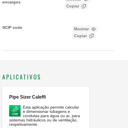
encargos
Copiar
CALEFFI, 304601. Válvula de retenção compacta.
Conexão de entrada: G 3/4" (ISO 228-1) F, porca louca.
SCIP code
Mostrar
0dfb9d1e-fba2-4d76-a4ac-
Conexão de saída: G 3/4" A (ISO 228-1) M. Pressão
Copiar
4856b3d0a39c
máxima de operação: 10 bar. Range temperatura do
meio: 5–65 °C. DN: DN 15 (retenção). Material: latão.
APLICATIVOS
Pipe Sizer Caleffi
Esta aplicação permite calcular
e dimensionar tubagens e
condutas para água ou ar, para
sistemas hidráulicos ou de ventilação,
respetivamente.