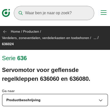
Suggestions will appear as you type
Home
/
Producten
/
... /
Verdelers, zoneventielen, verdelerkasten en toebehoren
/
636024
Serie
636
Servomotor voor geflensde
regelkleppen 636060 en 636080.
Ga naar
Productbeschrijving