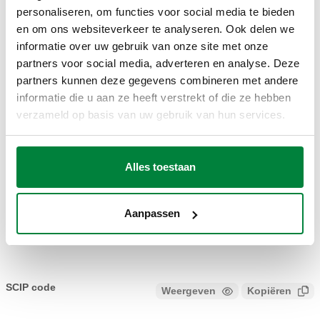
636024
24 V AC
Coll
personaliseren, om functies voor social media te bieden
en om ons websiteverkeer te analyseren. Ook delen we
informatie over uw gebruik van onze site met onze
2D-tekeningen
partners voor social media, adverteren en analyse. Deze
partners kunnen deze gegevens combineren met andere
DWG
DXF
PDF
informatie die u aan ze heeft verstrekt of die ze hebben
verzameld op basis van uw gebruik van hun services.
3D-modellen
Alles toestaan
IGS
STP
Aanpassen
Bestektekst
Weergeven
Kopiëren
CALEFFI, 636024. Servomotor voor geflensde regelkleppen
636060 en 636080. Temperatuurbereik omgeving: -10–55
SCIP code
Weergeven
Kopiëren
CODE IN ANALYSEFASE
°C. Elektrische voeding: 24 V AC. Controlesignaal: 4–20 mA,
2-punts, 0–10 V, drie-punts regeling. Beschermingsklasse: IP