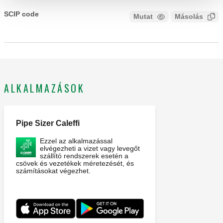
CALEFFI, 636024. Működtető 636-os és 636080 sorozatú
karimás szabályozó szelepekhez. Környezeti hőmérséklet
SCIP code
Mutat
Másolás
KÓD ELEMZÉSI FÁZISBAN
tartomány: -10–55 °C. Tápellátás: 24 V AC. Vezérlő jel: 4–20
mA, 2 pontos, 0–10 V, 3 pontos. Védelmi osztály: IP 54.
Feedback jel: 0–10 V. Működési idő: 120 s.
ALKALMAZÁSOK
Pipe Sizer Caleffi
Ezzel az alkalmazással
elvégezheti a vizet vagy levegőt
szállító rendszerek esetén a
csövek és vezetékek méretezését, és
számításokat végezhet.