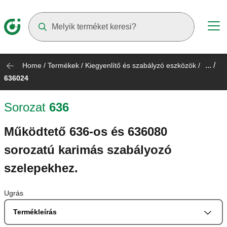
Suggestions will appear as you type
... /
Home
/
Termékek
/
Kiegyenlítő és szabályzó eszközök
/
636024
Sorozat
636
Működtető 636-os és 636080
sorozatú karimás szabályozó
szelepekhez.
Ugrás
Termékleírás