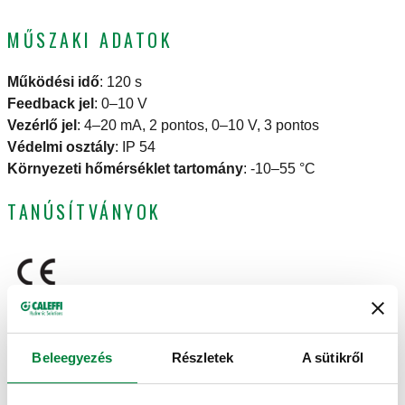
MŰSZAKI ADATOK
Működési idő
:
120 s
Feedback jel
:
0–10 V
Vezérlő jel
:
4–20 mA, 2 pontos, 0–10 V, 3 pontos
Védelmi osztály
:
IP 54
Környezeti hőmérséklet tartomány
:
-10–55 °C
TANÚSÍTVÁNYOK
RAJZOK ÉS SPECIFIKÁCIÓK
Beleegyezés
Részletek
A sütikről