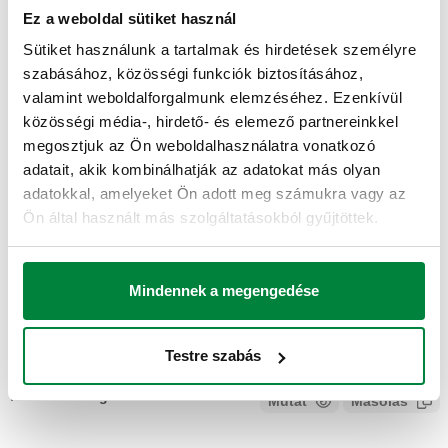
Termékkód
Megjegyzés
Tápellátás
Actions
Ez a weboldal sütiket használ
Sütiket használunk a tartalmak és hirdetések személyre
szabásához, közösségi funkciók biztosításához,
636024
Névleges erő 1000 N
24 V AC
Coll
valamint weboldalforgalmunk elemzéséhez. Ezenkívül
közösségi média-, hirdető- és elemező partnereinkkel
2D rajzok
megosztjuk az Ön weboldalhasználatra vonatkozó
adatait, akik kombinálhatják az adatokat más olyan
adatokkal, amelyeket Ön adott meg számukra vagy az
DWG
DXF
PDF
Ön által használt más szolgáltatásokból gyűjtöttek.
3D modellek
Mindennek a megengedése
IGS
STP
Testre szabás
Tender szövege
Mutat
Másolás