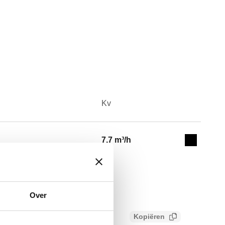
Kv
Actions
7,7 m³/h
Collapse 
Over
Kopiëren