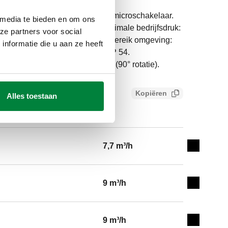
 drie-weg kogelafsluiter. Met microschakelaar.
 media te bieden en om ons
ting: R 3/4" (EN 10226-1) M. Maximale bedrijfsdruk:
ze partners voor social
bereik: -5–110 °C. Temperatuurbereik omgeving:
nformatie die u aan ze heeft
30 V AC. Beschermingsklasse: IP 54.
v: 7,7 m³/h. Werkingstijd: 40 s (90° rotatie).
Kopiëren
Alles toestaan
7,7 m³/h
Expand de
9 m³/h
Expand de
9 m³/h
Expand de