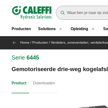
Header main navigation
Suggestions will appear as yo
Producten
Solutions
Opleiding
So
Home
/
Producten
/
Verdelers, zoneventielen, verdelerka
Serie
6445
Gemotoriseerde drie-weg kogelafslu
Product
Downloaden