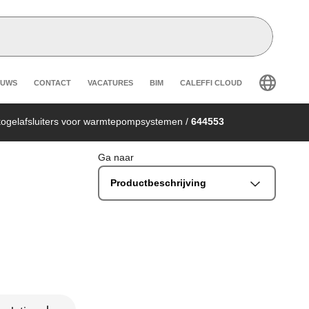
eader secondary navigation
EUWS
CONTACT
VACATURES
BIM
CALEFFI CLOUD
kogelafsluiters voor warmtepompsystemen
/
644553
Ga naar
Productbeschrijving