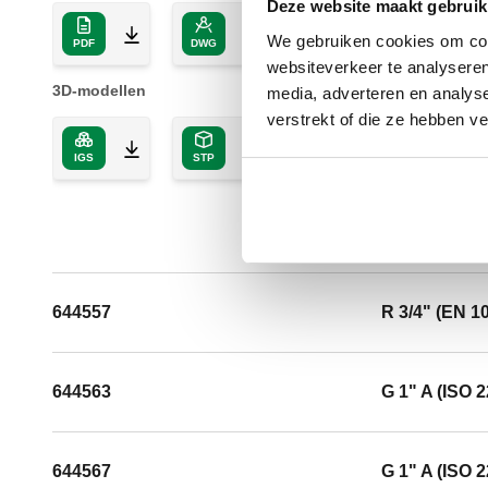
Deze website maakt gebruik
We gebruiken cookies om cont
PDF
DWG
DXF
websiteverkeer te analyseren
3D-modellen
media, adverteren en analys
verstrekt of die ze hebben v
IGS
STP
BIM
644557
R 3/4" (EN 1
644563
G 1" A (ISO 2
644567
G 1" A (ISO 2