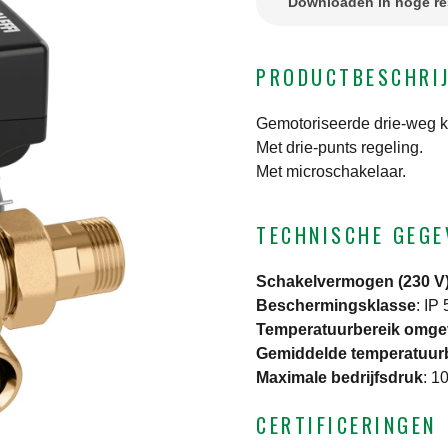
Downloaden in hoge re
PRODUCTBESCHRI
Gemotoriseerde drie-weg ko
Met drie-punts regeling.
Met microschakelaar.
TECHNISCHE GEGE
Schakelvermogen (230 V
Beschermingsklasse
:
IP 
Temperatuurbereik omge
Gemiddelde temperatuur
Maximale bedrijfsdruk
:
10
CERTIFICERINGEN