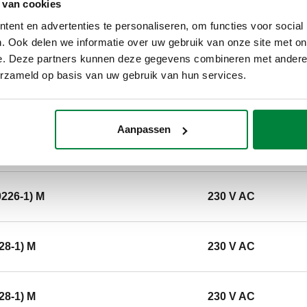
 van cookies
CALEFFI, 644553. Gemotoriseerde
ent en advertenties te personaliseren, om functies voor social
Met drie-punts regeling. Aanslui
. Ook delen we informatie over uw gebruik van onze site met on
10 bar. Gemiddelde temperatuur
e. Deze partners kunnen deze gegevens combineren met andere i
0–55 °C. Elektrische voeding: 2
erzameld op basis van uw gebruik van hun services.
Schakelvermogen (230 V): 0,8 A. K
SCIP code
Aanpassen
CODE IN ANALYSEFASE
0226-1) M
230 V AC
28-1) M
230 V AC
28-1) M
230 V AC