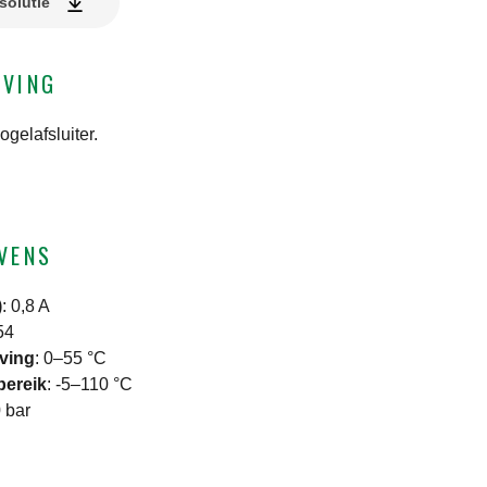
solutie
JVING
gelafsluiter.
VENS
)
:
0,8 A
54
ving
:
0–55 °C
bereik
:
-5–110 °C
 bar