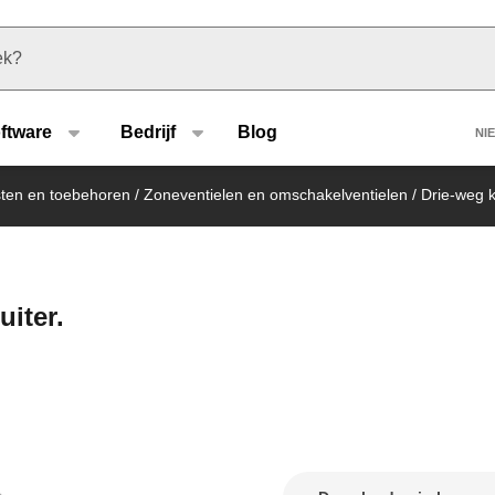
u type
H
ftware
Bedrijf
Blog
NI
sten en toebehoren
/
Zoneventielen en omschakelventielen
/
Drie-weg 
iter.