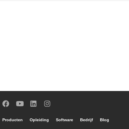
Footer main navigation
Producten
Opleiding
Software
Bedrijf
Blog