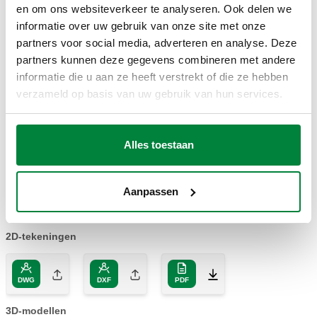
en om ons websiteverkeer te analyseren. Ook delen we
informatie over uw gebruik van onze site met onze
partners voor social media, adverteren en analyse. Deze
partners kunnen deze gegevens combineren met andere
TEKENINGEN EN SPECIFICATIES
informatie die u aan ze heeft verstrekt of die ze hebben
verzameld op basis van uw gebruik van hun services.
Artikelnummer
Aansluiting 1
Aansluiting 2
Notitie
Actions
Alles toestaan
G 3/8" A
G 3/8" (ISO
250300
(ISO 228-1)
Vlinderhendel
Coll
228-1) F
Aanpassen
M
2D-tekeningen
DWG
DXF
PDF
3D-modellen