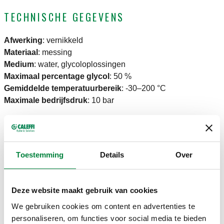
TECHNISCHE GEGEVENS
Afwerking
:
vernikkeld
Materiaal
:
messing
Medium
:
water, glycoloplossingen
Maximaal percentage glycol
:
50 %
Gemiddelde temperatuurbereik
:
-30–200 °C
Maximale bedrijfsdruk
:
10 bar
NOTE
De automatische ontluchter moet na vulling van de installatie
Toestemming
Details
Over
worden afgesloten.
CERTIFICERINGEN
Deze website maakt gebruik van cookies
We gebruiken cookies om content en advertenties te
personaliseren, om functies voor social media te bieden