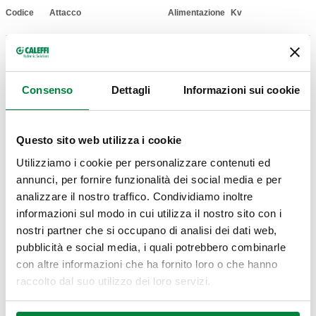
Codice
Attacco
Alimentazione
Kv
Actions
G 1/2" A (ISO 228-1)
11,1
644246
230 V AC
Comp
M
m³/h
Consenso
Dettagli
Informazioni sui cookie
Modelli 3D
Questo sito web utilizza i cookie
Utilizziamo i cookie per personalizzare contenuti ed
BIM
annunci, per fornire funzionalità dei social media e per
analizzare il nostro traffico. Condividiamo inoltre
informazioni sul modo in cui utilizza il nostro sito con i
Capitolato
nostri partner che si occupano di analisi dei dati web,
Mostra
Copia
pubblicità e social media, i quali potrebbero combinarle
con altre informazioni che ha fornito loro o che hanno
CALEFFI, 644246. Valvola a sfera a due vie,
raccolto dal suo utilizzo dei loro servizi.
motorizzata. Con microinterruttore ausiliario. Completa
Codice SCIP-Dichiarazione REACH in
Mostra
“Scarica"
di servomotore con comando a 3 punti. Attacco: G 1/2"
Copia
5234c722-6cb2-45d1-b713-
A (ISO 228-1) M. Pressione massima di esercizio: 10