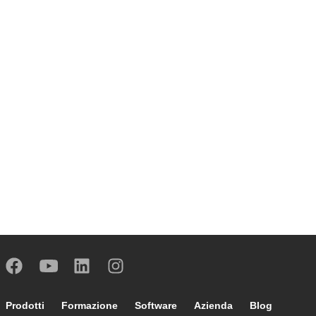
Footer main navigation
Prodotti
Formazione
Software
Azienda
Blog