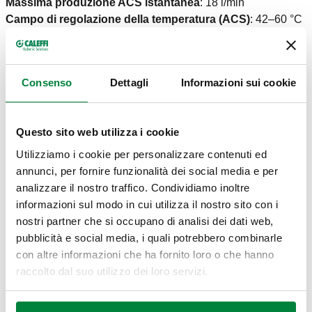
Massima produzione ACS istantanea
:
18 l/min
Campo di regolazione della temperatura (ACS)
:
42–60 °C
Campo di regolazione della temperatura (riscaldamento)
:
25–45 °C
Campo di temperatura ingresso primario
:
2–85 °C
Consenso
Dettagli
Informazioni sui cookie
△p max.
:
0,9 bar
Pressione massima di esercizio
:
10 bar
CERTIFICAZIONI
Questo sito web utilizza i cookie
Utilizziamo i cookie per personalizzare contenuti ed
annunci, per fornire funzionalità dei social media e per
analizzare il nostro traffico. Condividiamo inoltre
informazioni sul modo in cui utilizza il nostro sito con i
nostri partner che si occupano di analisi dei dati web,
pubblicità e social media, i quali potrebbero combinarle
DISEGNI E SPECIFICHE
con altre informazioni che ha fornito loro o che hanno
raccolto dal suo utilizzo dei loro servizi.
Codice
Potenza nominale scambiatore di calore
Actions