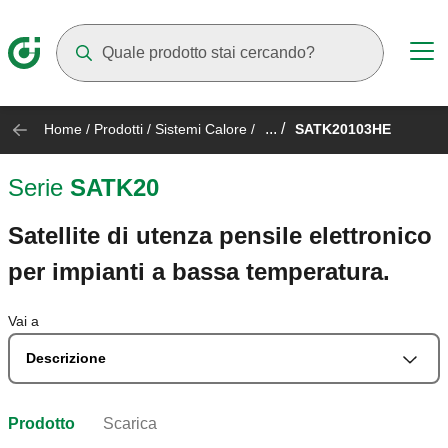
Mentre digiti compariranno dei suggerimenti
... /
Home
/
Prodotti
/
Sistemi Calore
/
SATK20103HE
Serie
SATK20
Satellite di utenza pensile elettronico
per impianti a bassa temperatura.
Vai a
Descrizione
Prodotto
Scarica