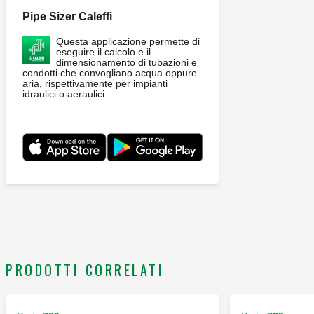
contatori di calore CONTECA EASY serie 7504K e 7507K.
Pipe Sizer Caleffi
Funzioni elettroniche principali: - preriscaldo scambiatore
ACS; - regolazione a punto fisso compensato. Pressione
Questa applicazione permette di
massima di esercizio: 10 bar. Campo di temperatura ingresso
eseguire il calcolo e il
dimensionamento di tubazioni e
primario: 2–85 °C. Campo di regolazione della temperatura
condotti che convogliano acqua oppure
aria, rispettivamente per impianti
(ACS): 42–60 °C. Campo di regolazione della temperatura
idraulici o aeraulici.
(riscaldamento): 25–45 °C. Alimentazione: 230 V AC.
Assorbimento a regime: 80 W. Potenza nominale
scambiatore di calore: 40 kW. Profondità: 265 mm. Altezza:
550 mm. Larghezza: 450 mm. Massima produzione ACS
istantanea: 18 l/min. △p max.: 0,9 bar.
PRODOTTI CORRELATI