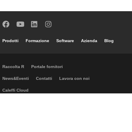
Footer main navigation
Prodotti
Formazione
Software
Azienda
Blog
External links
Raccolta R
Portale fornitori
Footer secondary navigation
News&Eventi
Contatti
Lavora con noi
Caleffi Cloud
Footer menu
Informazioni aziendali
Cookies
Copyright
Disclaimer
Privacy
CGV
Accessibilità
D.Lgs. 231 e 24/2023