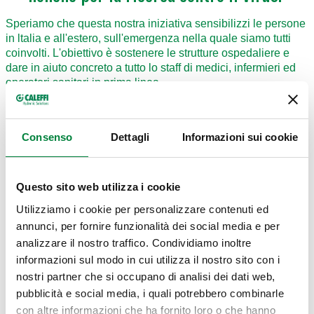
Speriamo che questa nostra iniziativa sensibilizzi lе persone
in ltalia е all'estero, sull'emergenza nella quale siamo tutti
coinvolti. L'obiettivo è sostenere lе strutture ospedaliere е
dare in aiuto concreto а tutto lо staff di medici, infermieri ed
operatori sanitari in prima linea.
DONA PER LA LOTTA AL CORONAVIRUS / COVID-19
Ospedale SS. Trinità di Borgomanero
Consenso
Dettagli
Informazioni sui cookie
https://www.gofundme.com/f/emergenza-covid19-aiutiamo-
ospedale-di-borgo…
Questo sito web utilizza i cookie
Ospedale Maggiore Policlinico di Milano
Utilizziamo i cookie per personalizzare contenuti ed
annunci, per fornire funzionalità dei social media e per
https://www.policlinico.mi.it/donazioni-lotta-al-coronavirus
analizzare il nostro traffico. Condividiamo inoltre
informazioni sul modo in cui utilizza il nostro sito con i
nostri partner che si occupano di analisi dei dati web,
pubblicità e social media, i quali potrebbero combinarle
con altre informazioni che ha fornito loro o che hanno