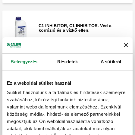
C1 INHIBITOR, C1 INHIBITOR. Véd a
korrózió és a vízkő ellen.
Beleegyezés
Részletek
A sütikről
C7 BIOCIDE, C7 BIOCIDE. Megakadályozza
a baktériumok és gombák szaporodását.
Ez a weboldal sütiket használ
Sütiket használunk a tartalmak és hirdetések személyre
szabásához, közösségi funkciók biztosításához,
valamint weboldalforgalmunk elemzéséhez. Ezenkívül
C4 LEAK SEALER, C4 LEAK SEALER.
közösségi média-, hirdető- és elemező partnereinkkel
Folyékony tömítőanyag.
megosztjuk az Ön weboldalhasználatra vonatkozó
adatait, akik kombinálhatják az adatokat más olyan