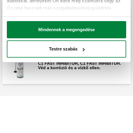
adatokkal, amelyeket Ön adott meg számukra vagy az
Ön által használt más szolgáltatásokból gyűjtöttek.
C3 FAST CLEANER, C3 FAST CLEANER.
Eltávolítja az iszapot, a vízkövet és a
törmeléket.
Mindennek a megengedése
Testre szabás
C1 FAST INHIBITOR, C1 FAST INHIBITOR.
Véd a korrózió és a vízkő ellen.