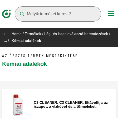
Suggestions will appear as you type
Home
/
Termékek
/
Lég- és iszapleválasztó berendezések
/
... /
Kémiai adalékok
AZ ÖSSZES TERMÉK MEGTEKINTÉSE
Kémiai adalékok
C3 CLEANER, C3 CLEANER. Eltávolítja az
iszapot, a vízkövet és a törmeléket.