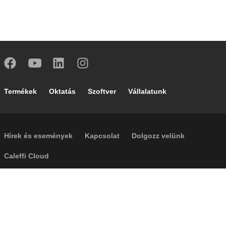
Footer main navigation
Termékek
Oktatás
Szoftver
Vállalatunk
Footer secondary navigation
Hírek és események
Kapcsolat
Dolgozz velünk
Caleffi Cloud
Footer menu
Céginformáció
Cookies
Szerzői jogok
Jogi nyilatkozat
Adatvédelem
Accessibility