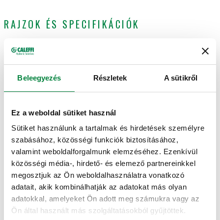
RAJZOK ÉS SPECIFIKÁCIÓK
Termékkód
Actions
Beleegyezés
Részletek
A sütikről
F0001305
Col
Ez a weboldal sütiket használ
3D modellek
Sütiket használunk a tartalmak és hirdetések személyre
szabásához, közösségi funkciók biztosításához,
valamint weboldalforgalmunk elemzéséhez. Ezenkívül
Tender szövege
Mutat
Másolás
közösségi média-, hirdető- és elemező partnereinkkel
megosztjuk az Ön weboldalhasználatra vonatkozó
CALEFFI, F0001305. Patron egyéni elzárószelepekhez. A
adatait, akik kombinálhatják az adatokat más olyan
359. sorozathoz
SCIP code
adatokkal, amelyeket Ön adott meg számukra vagy az
Mutat
96a6e147-495e-4b76-8ac8-
Ön által használt más szolgáltatásokból gyűjtöttek.
Másolás
0bff511aaf78