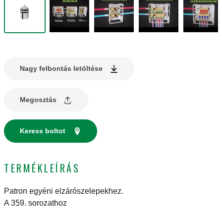
Nagy felbontás letöltése
Megosztás
Keress boltot
TERMÉKLEÍRÁS
Patron egyéni elzárószelepekhez.
A 359. sorozathoz