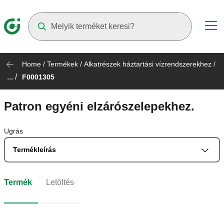
Suggestions will appear as you type
Home
/
Termékek
/
Alkatrészek háztartási vízrendszerekhez
/
... /
F0001305
Patron egyéni elzárószelepekhez.
Ugrás
Termékleírás
Termék
Letöltés