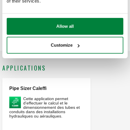
of their services.
CALEFFI, F0001305. Cartouche pour vannes d’arrêt
individuelles. Pour la série 359.
SCIP code
Afficher
96a6e147-495e-4b76-8ac8-
Allow all
Copier
0bff511aaf78
Customize
APPLICATIONS
Pipe Sizer Caleffi
Cette application permet
d'effectuer le calcul et le
dimensionnement des tubes et
conduits dans des installations
hydrauliques ou aérauliques.