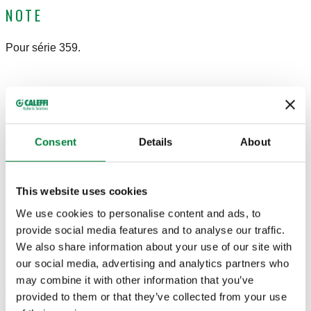
NOTE
Pour série 359.
DESSINS ET SPÉCIFICATIONS
Consent
Details
About
Code article
Actions
This website uses cookies
F0001305
Col
We use cookies to personalise content and ads, to
provide social media features and to analyse our traffic.
Modèles 3D
We also share information about your use of our site with
our social media, advertising and analytics partners who
may combine it with other information that you’ve
provided to them or that they’ve collected from your use
Texte de présentation
Afficher
Copier