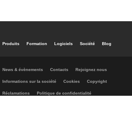
Footer main navigation
Produits
Formation
Logiciels
Société
Blog
Footer secondary navigation
News & évènements
Contacts
Rejoignez nous
Footer menu
Informations sur la société
Cookies
Copyright
Réclamations
Politique de confidentialité
Accessibilité
P.I. IT04104030962 - © 1961 - 2026