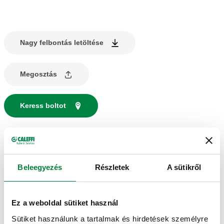
Nagy felbontás letöltése
Megosztás
Keress boltot
TERMÉKLEÍRÁS
Harmatpont érzékelő.
Beleegyezés
Részletek
A sütikről
MŰSZAKI ADATOK
Ez a weboldal sütiket használ
Sütiket használunk a tartalmak és hirdetések személyre
Működési tartomány (páratartalom) UR
:
30–100 %