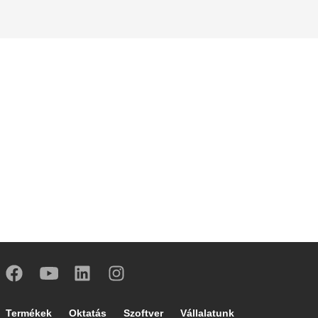
Footer main navigation
Termékek
Oktatás
Szoftver
Vállalatunk