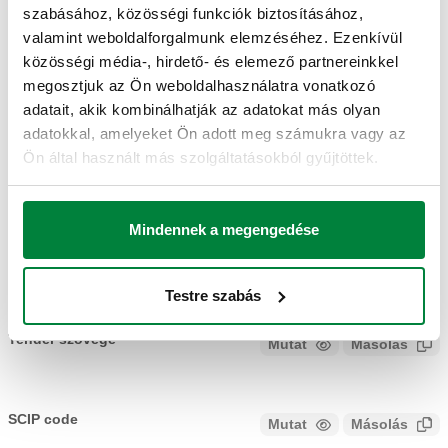
szabásához, közösségi funkciók biztosításához,
valamint weboldalforgalmunk elemzéséhez. Ezenkívül
RAJZOK ÉS SPECIFIKÁCIÓK
közösségi média-, hirdető- és elemező partnereinkkel
megosztjuk az Ön weboldalhasználatra vonatkozó
adatait, akik kombinálhatják az adatokat más olyan
adatokkal, amelyeket Ön adott meg számukra vagy az
Termékkód
Actions
Ön által használt más szolgáltatásokból gyűjtöttek.
161004
Coll
Mindennek a megengedése
3D modellek
Testre szabás
Tender szövege
Mutat
Másolás
CALEFFI, 161004. Harmatpont érzékelő. Működési
tartomány (páratartalom) UR: 30–100 %.
SCIP code
Mutat
Másolás
KÓD ELEMZÉSI FÁZISBAN