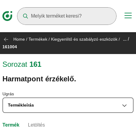
Suggestions will appear as you type
... /
Home
/
Termékek
/
Kiegyenlítő és szabályzó eszközök
/
161004
Sorozat
161
Harmatpont érzékelő.
Ugrás
Termékleírás
Termék
Letöltés