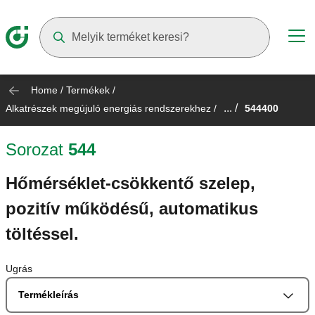
Suggestions will appear as you type
Home
/
Termékek
/
... /
Alkatrészek megújuló energiás rendszerekhez
/
544400
Sorozat
544
Hőmérséklet-csökkentő szelep,
pozitív működésű, automatikus
töltéssel.
Ugrás
Termékleírás