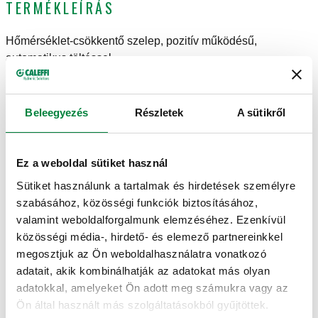
TERMÉKLEÍRÁS
Hőmérséklet-csökkentő szelep, pozitív működésű,
automatikus töltéssel.
Szilárd tüzelőanyaggal működő hőfejlesztőkhöz.
Beleegyezés
Részletek
A sütikről
MŰSZAKI ADATOK
Kilépő áramlási sebesség △p=1 bar és T=110 °C mellett
:
Ez a weboldal sütiket használ
1600 l/h
Sütiket használunk a tartalmak és hirdetések személyre
Kapilláris hossz
:
1,3 m
szabásához, közösségi funkciók biztosításához,
Környezeti hőmérséklet tartomány
:
1–50 °C
valamint weboldalforgalmunk elemzéséhez. Ezenkívül
Közeg hőmérséklet tartomány
:
5–110 °C
közösségi média-, hirdető- és elemező partnereinkkel
Maximális működési nyomás
:
6 bar
megosztjuk az Ön weboldalhasználatra vonatkozó
adatait, akik kombinálhatják az adatokat más olyan
RAJZOK ÉS SPECIFIKÁCIÓK
adatokkal, amelyeket Ön adott meg számukra vagy az
Ön által használt más szolgáltatásokból gyűjtöttek.