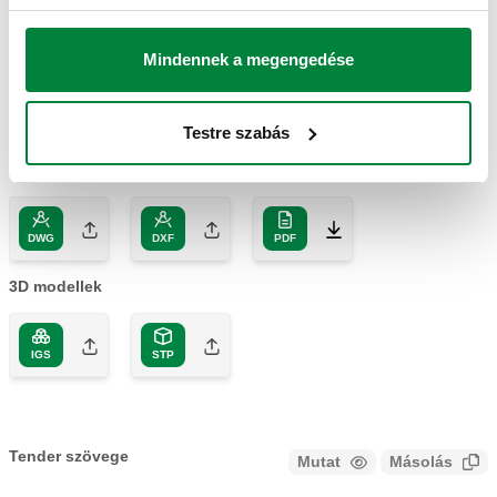
Termékkód
Csatlakozások
Beállítás (Hőmérséklet)
Actions
Mindennek a megengedése
544400
G 1/2" (ISO 228-1) F
100 °C
Coll
Testre szabás
2D rajzok
DWG
DXF
PDF
3D modellek
IGS
STP
Tender szövege
Mutat
Másolás