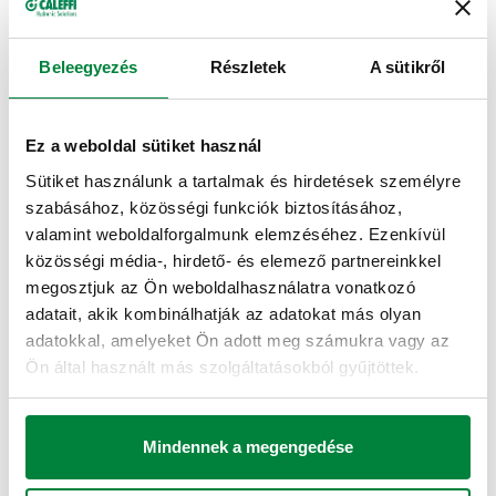
MŰSZAKI ADATOK
Beleegyezés
Részletek
A sütikről
Közeg hőmérséklet tartomány
:
5–110 °C
Maximális működési nyomás
:
10 bar
Ez a weboldal sütiket használ
Sütiket használunk a tartalmak és hirdetések személyre
RAJZOK ÉS SPECIFIKÁCIÓK
szabásához, közösségi funkciók biztosításához,
valamint weboldalforgalmunk elemzéséhez. Ezenkívül
közösségi média-, hirdető- és elemező partnereinkkel
Termékkód
Bemeneti csatlakozás
Kimeneti csatlakozás
megosztjuk az Ön weboldalhasználatra vonatkozó
Actions
adatait, akik kombinálhatják az adatokat más olyan
adatokkal, amelyeket Ön adott meg számukra vagy az
G 3/4" (ISO 228-1)
G 3/4" A (ISO 228-1)
Ön által használt más szolgáltatásokból gyűjtöttek.
558500
Coll
F
M
Mindennek a megengedése
2D rajzok