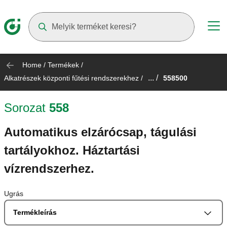
Suggestions will appear as you type
Home
/
Termékek
/
... /
Alkatrészek központi fűtési rendszerekhez
/
558500
Sorozat
558
Automatikus elzárócsap, tágulási
tartályokhoz. Háztartási
vízrendszerhez.
Ugrás
Termékleírás