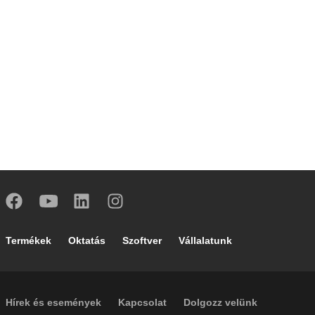
Footer main navigation
Termékek
Oktatás
Szoftver
Vállalatunk
Footer secondary navigation
Hírek és események
Kapcsolat
Dolgozz velünk