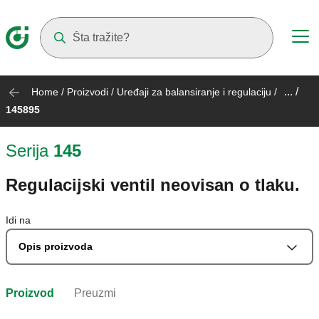
Suggestions will appear as you type
... /
Home
/
Proizvodi
/
Uređaji za balansiranje i regulaciju
/
145895
Serija
145
Regulacijski ventil neovisan o tlaku.
Idi na
Opis proizvoda
Proizvod
Preuzmi