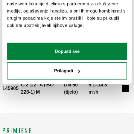
naše web-lokacije dijelimo s partnerima za društvene
medije, oglašavanje i analizu, a oni ih mogu kombinirati s
3D modeli
drugim podacima koje ste im pružili ili koje su prikupili
dok ste upotrebljavali njihove usluge.
IGS
STP
Dopusti sve
Tekst tendera
Prikaži
Kopiraj
Prilagodi
Regulacijski ventil neovisan o tlaku. S priključcima za
ispitivanje tlaka. Priključak: G 2" A (ISO 228-1) M.
G 2 1/2" A (ISO
DN 50
5,1–14,8
Maksimalni radni tlak: 25 bar. Raspon temperature
145905
Exp
228-1) M
(tijelo)
m³/h
medija: -10–120 °C. Maksimalan postotak glikola: 50
%. Medij: voda, otopine glikola. Raspon △p: 30–600
kPa. DN: DN 40 (tijelo). Radni raspon protoka: 2,9–9,3
m³/h. Materijal: lijevano željezo.
PRIMJENE