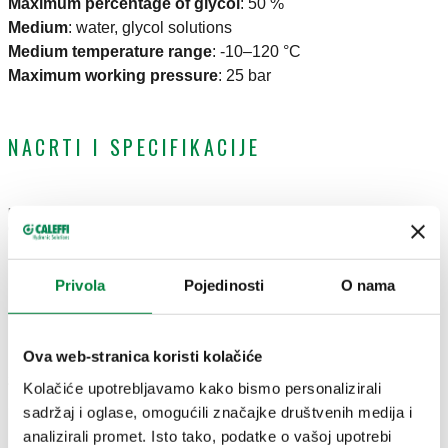
Maximum percentage of glycol
:
50 %
Medium
:
water, glycol solutions
Medium temperature range
:
-10–120 °C
Maximum working pressure
:
25 bar
NACRTI I SPECIFIKACIJE
Broj
Radni raspon
Priključak
DN
Actions
dijela
protoka
Privola
Pojedinosti
O nama
G 2" A (ISO 228-1)
DN 40
145895
2,9–9,3 m³/h
Coll
M
(tijelo)
Ova web-stranica koristi kolačiće
2D nacrti
Kolačiće upotrebljavamo kako bismo personalizirali
sadržaj i oglase, omogućili značajke društvenih medija i
analizirali promet. Isto tako, podatke o vašoj upotrebi
DWG
DXF
PDF