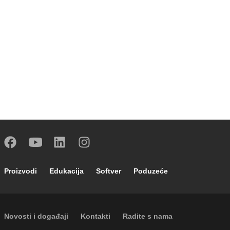
Footer main navigation
Proizvodi
Edukacija
Softver
Poduzeće
Footer secondary navigation
Novosti i događaji
Kontakti
Radite s nama