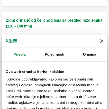
Par obujmica za pričvršćivanje dvostrukih
razdjelnika od 3/4” i 1” serije 356, 356 IS i
Zidni ormarić od čeličnog lima za pregled razdjelnika
357.
(110 - 140 mm)
Ormarić za razdjelnike za montažu na zid za
Par nosača od nehrđajućeg čelika. Za
serije 349, 350, 592, 662, 663, 671, 668...S1,
pričvršćivanje razdjelnika serije 354.
664 i 665.
Privola
Pojedinosti
O nama
Obujmice za pričvršćivanje za jednostruke
razdjelnike 1" serija 350 i 592, za
Priključak za zidni ormarić s okvirom.
Ova web-stranica koristi kolačiće
razdjelnike 3/4" i 1" serija 351 i 598.
Kolačiće upotrebljavamo kako bismo personalizirali
sadržaj i oglase, omogućili značajke društvenih medija i
analizirali promet. Isto tako, podatke o vašoj upotrebi
Obujmice za pričvršćivanje za jednostruke
razdjelnike od 3/4" serija 349, 350 i 592.
naše web-lokacije dijelimo s partnerima za društvene
medije, oglašavanje i analizu, a oni ih mogu kombinirati s
Zidni ormarić od čeličnog lima za pregled razdjelnika
drugim podacima koje ste im pružili ili koje su prikupili