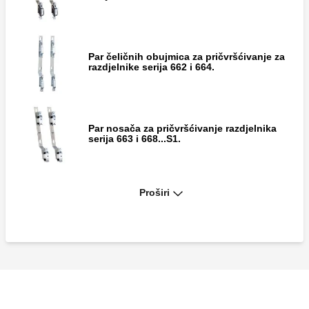
Par čeličnih obujmica za pričvršćivanje za
razdjelnike serija 662 i 664.
Par nosača za pričvršćivanje razdjelnika
serija 663 i 668...S1.
Proširi
Par nosaća za pričvršćivanje razdjelnika od
3/4” i 1” serije 350 i 592.