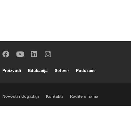
Footer main navigation
Proizvodi
Edukacija
Softver
Poduzeće
Footer secondary navigation
Novosti i događaji
Kontakti
Radite s nama
Footer menu
Podatki o poduzeću
Cookies
Autorska prava
Odricanje odgovornosti
Privatnost