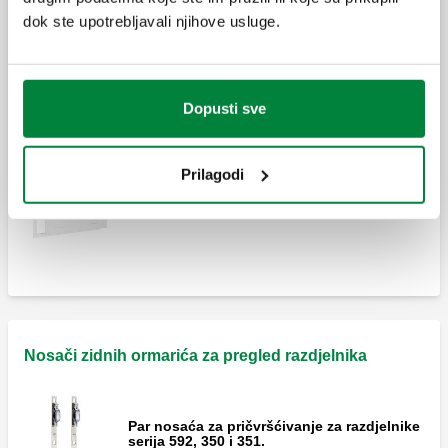
(80 - 120 mm)
dok ste upotrebljavali njihove usluge.
Obujmice za pričvršćivanje za dvostruke
razdjelnike serija 356 i 357.
Ormarić za razdjelnike za montažu na zid za
serije 349, 350, 592, 662, 671, 664 i 665.
Dopusti sve
Prilagodi
Priključak za zidni ormarić s okvirom.
Nosači zidnih ormarića za pregled razdjelnika
Par nosaća za pričvršćivanje za razdjelnike
serija 592, 350 i 351.