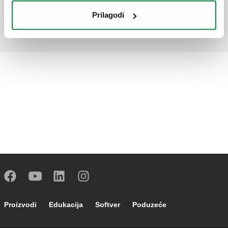
zahvaljujući adapteru.
Prilagodi
Footer main navigation
Proizvodi
Edukacija
Softver
Poduzeće