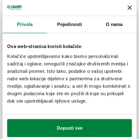
Elektrotermička glava. S indikatorom
položaja otvaranja. Brza montaža
zahvaljujući adapteru.
Privola
Pojedinosti
O nama
Ova web-stranica koristi kolačiće
Elektrotermička glava. Brza montaža
zahvaljujući adapteru.
Kolačiće upotrebljavamo kako bismo personalizirali
sadržaj i oglase, omogućili značajke društvenih medija i
analizirali promet. Isto tako, podatke o vašoj upotrebi
naše web-lokacije dijelimo s partnerima za društvene
medije, oglašavanje i analizu, a oni ih mogu kombinirati s
Elektrotermička glava niske potrošnje
drugim podacima koje ste im pružili ili koje su prikupili
električne energije. Brza montaža
zahvaljujući adapteru.
dok ste upotrebljavali njihove usluge.
Dopusti sve
Elektrotermička glava niske potrošnje
električne energije. Brza montaža