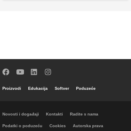
Footer main navigation
Proizvodi
Edukacija
Softver
Poduzeće
Footer secondary navigation
Novosti i događaji
Kontakti
Radite s nama
Footer menu
Podatki o poduzeću
Cookies
Autorska prava