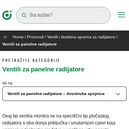
Suggestions will appear as you type
Home
/
Proizvodi
/
Ventili i dodatna oprema za radijatore
/
Ventili za panelne radijatore
PRETRAŽITE KATEGORIJE
Ventili za panelne radijatore
Idi na
Ventili za panelne radijatore – dvostruka spojnica
Ovaj tip ventila montira se na specifični tip pločastog
radijatora s oba donja priključka i unutarnjom cijevi koja