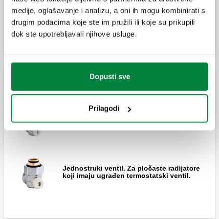
medije, oglašavanje i analizu, a oni ih mogu kombinirati s
Proširi
drugim podacima koje ste im pružili ili koje su prikupili
Ventil za pločaste radijatore s ugrađenom
jedinicom termostatskog ventila.
dok ste upotrebljavali njihove usluge.
Ventil za pločaste radijatore s ugrađenom
Dopusti sve
jedinicom termostatskog ventila.
Ventili za panelne radijatore – jednostruka spojnica
Prilagodi
Jednostruki ventil. Za pločaste radijatore
koji imaju ugrađen termostatski ventil.
Ventil za pločaste radijatore s ugrađenom
jedinicom termostatskog ventila.
Jednostruki ventil. Za pločaste radijatore
koji imaju ugrađen termostatski ventil.