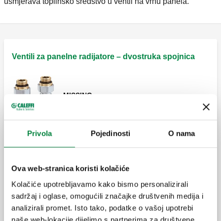
usmjerava toplinsko sredstvo u ventil na vrhu panela.
Ventili za panelne radijatore – dvostruka spojnica
MISSING
Privola
Pojedinosti
O nama
MISSING
Ova web-stranica koristi kolačiće
Kolačiće upotrebljavamo kako bismo personalizirali
Ventil za pločaste radijatore s ugrađenom
sadržaj i oglase, omogućili značajke društvenih medija i
jedinicom termostatskog ventila.
analizirali promet. Isto tako, podatke o vašoj upotrebi
naše web-lokacije dijelimo s partnerima za društvene