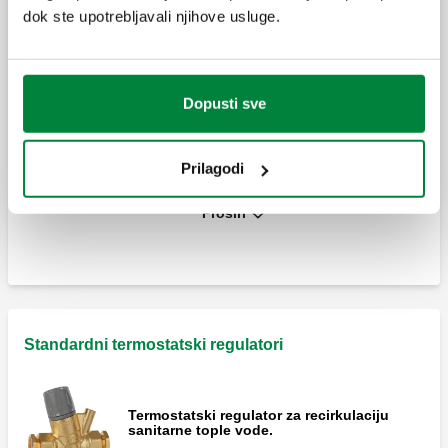
sanitarne tople vode. S funkcijom
dok ste upotrebljavali njihove usluge.
MISSING
automatske ili kontrolirane termostatske
termičke dezinfekcije.
Dopusti sve
Pomoćni mjerač temperature za
termostatske regulatore serije 116.
Prilagodi
Proširi
Uložak za funkciju toplinske dezinfekcije s
pogonom.
Izolacijska kutija.
Standardni termostatski regulatori
Termostatski regulator za recirkulaciju
sanitarne tople vode.