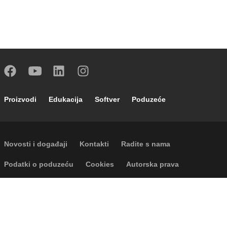
Footer main navigation
Proizvodi
Edukacija
Softver
Poduzeće
Footer secondary navigation
Novosti i događaji
Kontakti
Radite s nama
Footer menu
Podatki o poduzeću
Cookies
Autorska prava
Odricanje odgovornosti
Privatnost
P.I. IT04104030962 - © 1961 - 2026