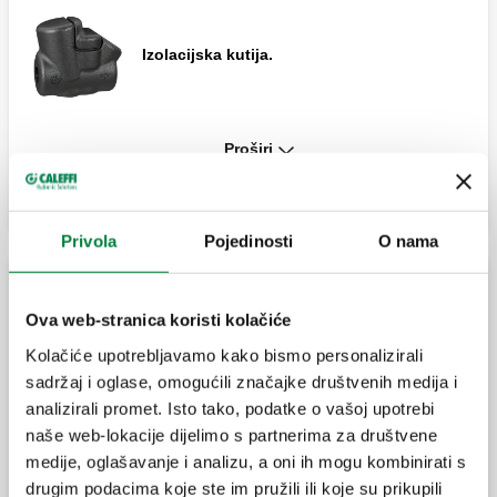
Izolacijska kutija.
Proširi
Uložak za funkciju toplinske dezinfekcije s
pogonom.
Privola
Pojedinosti
O nama
Pomoćni mjerač temperature za
termostatske regulatore serije 116.
Termostatski regulator s ugrađenim regulacijskim
Ova web-stranica koristi kolačiće
ventilom
Kolačiće upotrebljavamo kako bismo personalizirali
sadržaj i oglase, omogućili značajke društvenih medija i
Termostatski regulator za recirkulacijske
analizirali promet. Isto tako, podatke o vašoj upotrebi
MISSING
krugove tople sanitarne vode.
naše web-lokacije dijelimo s partnerima za društvene
medije, oglašavanje i analizu, a oni ih mogu kombinirati s
drugim podacima koje ste im pružili ili koje su prikupili
Termostatski regulator za recirkulaciju